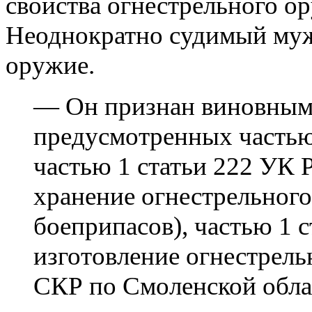
свойства огнестрельного о
Неоднократно судимый мужч
оружие.
—
Он
признан виновны
предусмотренн
ых
частью
частью 1 статьи 222 УК
хранение огнестрельного
боеприпасов
),
частью 1 
изготовление огнестрел
СКР по Смоленской обла