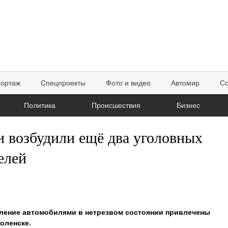
портаж
Спецпроекты
Фото и видео
Автомир
Со
Политика
Происшествия
Бизнес
и возбудили ещё два уголовных
елей
вление автомобилями в нетрезвом состоянии привлечены
оленске.