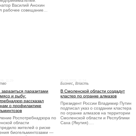
редпринимателей.
натор Василий Анохин
л рабочее совещание…
26, 11:29
07.08.2026, 11:24
,
тво
Бизнес
Власть
е заразиться паразитами
В Смоленской области создадут
 мясо и рыбу:
кластер по огранке алмазов
требнадзор рассказал
Президент России Владимир Путин
нам о профилактике
подписал указ о создании кластера
льминтозов
по огранке алмазов на территории
ление Роспотребнадзора по
Смоленской области и Республики
нской области
Саха (Якутия)….
предило жителей о риске
ения биогельминтозами —