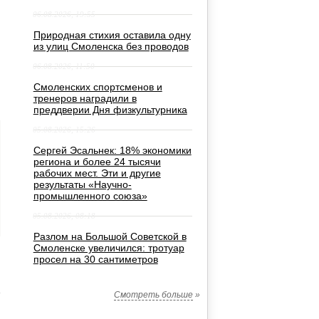
06.08.2026, 19:55
Природная стихия оставила одну
из улиц Смоленска без проводов
06.08.2026, 11:50
Смоленских спортсменов и
тренеров наградили в
преддверии Дня физкультурника
05.08.2026, 15:26
Сергей Эсальнек: 18% экономики
региона и более 24 тысячи
рабочих мест. Эти и другие
результаты «Научно-
промышленного союза»
05.08.2026, 08:18
Разлом на Большой Советской в
Смоленске увеличился: тротуар
просел на 30 сантиметров
Смотреть больше
»