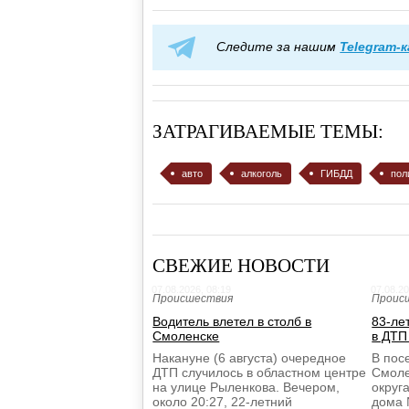
Следите за нашим
Telegram-
ЗАТРАГИВАЕМЫЕ ТЕМЫ:
авто
алкоголь
ГИБДД
пол
СВЕЖИЕ НОВОСТИ
07.08.2026, 08:19
07.08.20
Происшествия
Проис
Водитель влетел в столб в
83-ле
Смоленске
в ДТП
Накануне (6 августа) очередное
В пос
ДТП случилось в областном центре
Смоле
на улице Рыленкова. Вечером,
округа
около 20:27, 22-летний
дома 