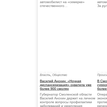
автомобилист на «семерке»
автом
отечественного…
За р
07.08.2026, 07:22
07.08.20
,
Власть
Общество
Проис
Василий Анохин: «Ночная
В Смо
диспансеризация» охватила уже
сурро
более 900 смолян
более
Губернатор Смоленской области
Опера
Василий Анохин держит на личном
эконо
контроле вопросы профилактики
проти
заболеваний и укрепления
регио