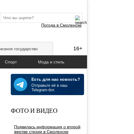
Погода в Смоленске
16+
юзное государство
Спорт
Мода и стиль
Есть для нас новость?
Отправьте её в наш
Telegram-бот.
ФОТО И ВИДЕО
06.08.2026, 20:48
Появилась информация о второй
жертве стихии в Смоленске