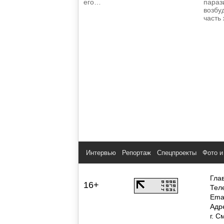
его…
параз
возбу
часть
Интервью
Репортаж
Спецпроекты
Фото и
Гла
16+
Тел
Ema
Адр
г. С