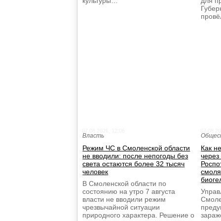
культуры…
для п
Губер
провё
07.08.2026, 12:06
07.08.20
Власть
Общес
Режим ЧС в Смоленской области
Как н
не вводили: после непогоды без
через
света остаются более 32 тысяч
Роспо
человек
смоля
биоге
В Смоленской области по
состоянию на утро 7 августа
Управ
власти не вводили режим
Смоле
чрезвычайной ситуации
преду
природного характера. Решение о
зараж