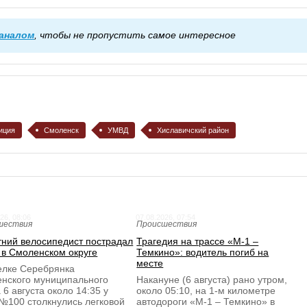
каналом
, чтобы не пропустить самое интересное
иция
Смоленск
УМВД
Хиславичский район
26, 08:06
07.08.2026, 07:54
шествия
Происшествия
тний велосипедист пострадал
Трагедия на трассе «М-1 –
 в Смоленском округе
Темкино»: водитель погиб на
месте
елке Серебрянка
нского муниципального
Накануне (6 августа) рано утром,
 6 августа около 14:35 у
около 05:10, на 1-м километре
№100 столкнулись легковой
автодороги «М-1 – Темкино» в