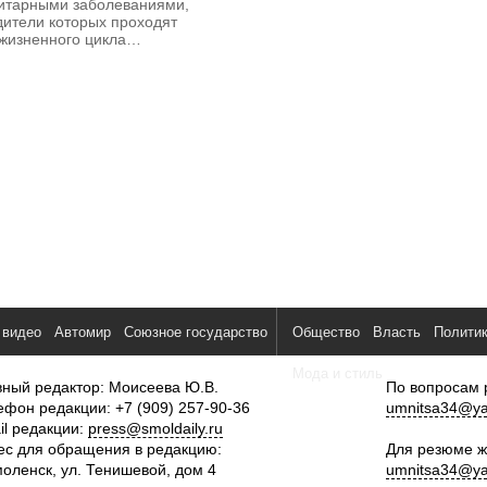
итарными заболеваниями,
дители которых проходят
 жизненного цикла…
 видео
Автомир
Союзное государство
Общество
Власть
Полити
Мода и стиль
вный редактор: Моисеева Ю.В.
По вопросам 
ефон редакции: +7 (909) 257-90-36
umnitsa34@ya
il редакции:
press@smoldaily.ru
ес для обращения в редакцию:
Для резюме ж
моленск, ул. Тенишевой, дом 4
umnitsa34@ya