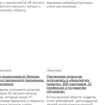
е о причастности 59-летнего
жертвами киберпреступников
ботного местного жителя к
стали как минимум…
альному обороту…
26, 06:20
07.08.2026, 05:41
шествия
Общество
р мошенников из Липецка
Смоленские подростки
ул смоленского пенсионера
погрузились в «Архитектуру
миллиона
таланта»: 200 участников, 22
профессии и государство
дники уголовного розыска
«Атториум»
жали 24-летнего жителя
ка, который помог IT-
В Смоленской области подвели
никам выманить у пожилого
итоги юбилейной, шестнадцатой
нина крупную сумму.
летней профориентационной