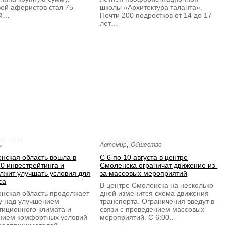
ой аферистов стал 75-
школы «Архитектура таланта».
ий…
Почти 200 подростков от 14 до 17
лет…
26, 03:14
07.08.2026, 01:09
,
ь
Автомир
Общество
нская область вошла в
С 6 по 10 августа в центре
0 инвестрейтинга и
Смоленска ограничат движение из-
лжит улучшать условия для
за массовых мероприятий
са
В центре Смоленска на несколько
нская область продолжает
дней изменится схема движения
у над улучшением
транспорта. Ограничения введут в
тиционного климата и
связи с проведением массовых
нием комфортных условий
мероприятий. С 6:00…