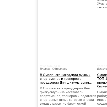
Жертв
летн
07.08.2026, 04:29
07.08.20
,
Власть
Общество
Власт
В Смоленске наградили лучших
Смоле
спортсменов и тренеров в
ТОП-1
преддверии Дня физкультурника
продо
бизне
В Смоленске в преддверии Дня
физкультурника чествовали
Смоле
спортсменов, тренеров и педагогов
работ
спортивных школ, которые внесли
инвес
вклад в развитие физической
созда