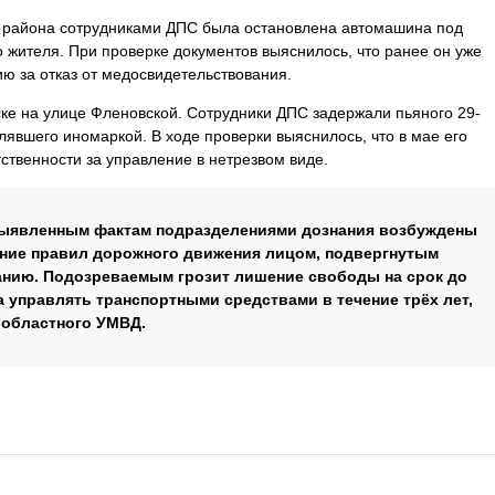
о района сотрудниками ДПС была остановлена автомашина под
 жителя. При проверке документов выяснилось, что ранее он уже
ю за отказ от медосвидетельствования.
е на улице Фленовской. Сотрудники ДПС задержали пьяного 29-
лявшего иномаркой. В ходе проверки выяснилось, что в мае его
ственности за управление в нетрезвом виде.
выявленным фактам подразделениями дознания возбуждены
ение правил дорожного движения лицом, подвергнутым
анию. Подозреваемым грозит лишение свободы на срок до
а управлять транспортными средствами в течение трёх лет,
 областного УМВД.