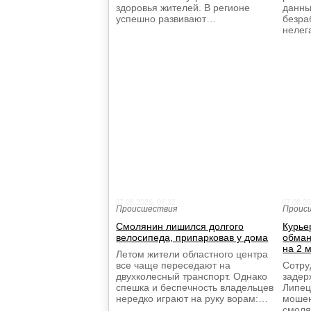
здоровья жителей. В регионе
данны
успешно развивают…
безра
нелег
07.08.2026, 06:32
07.08.20
Происшествия
Проис
Смолянин лишился долгого
Курье
велосипеда, припарковав у дома
обман
на 2 
Летом жители областного центра
все чаще переседают на
Сотру
двухколесный транспорт. Однако
задер
спешка и беспечность владельцев
Липец
нередко играют на руку ворам:…
мошен
смоля