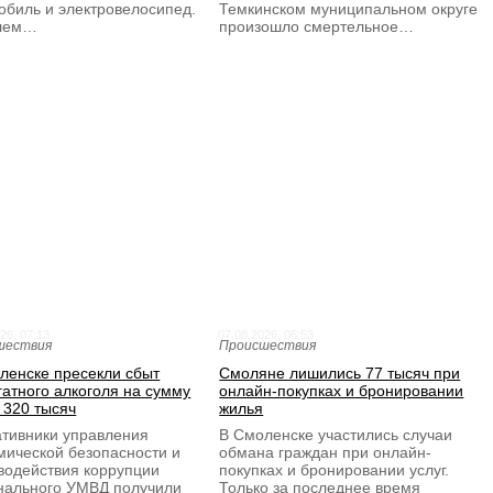
обиль и электровелосипед.
Темкинском муниципальном округе
улем…
произошло смертельное…
26, 07:13
07.08.2026, 06:53
шествия
Происшествия
ленске пресекли сбыт
Смоляне лишились 77 тысяч при
гатного алкоголя на сумму
онлайн-покупках и бронировании
 320 тысяч
жилья
тивники управления
В Смоленске участились случаи
мической безопасности и
обмана граждан при онлайн-
водействия коррупции
покупках и бронировании услуг.
нального УМВД получили
Только за последнее время