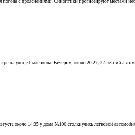
чная погода с прояснениями. Синоптики прогнозируют местами н
нтре на улице Рыленкова. Вечером, около 20:27, 22-летний авт
е
вгуста около 14:35 у дома №100 столкнулись легковой автомоби