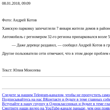
08.01.2018, 09:09
Фото: Андрей Котов
Хамскую парковку запечатлели 7 января жители домов в район
Автомобиль с регномером 32-го региона припарковался возле 5
— Даже деревце раздавил, — сообщил Андрей Котов в г
Другие пользователи сети отмечают, что в этом дворе проблем
Текст: Юлия Моисеева
Следите за нашим
Telegram-каналом
, чтобы не пропустить сам
Подписывайтесь на нас
ВКонтакте
и будьте в теме главных со
Вступайте в нашу группу в
Одноклассниках
и будьте в теме г
Смотрите наши видео на
YouTube-канале
раньше, чем они появя