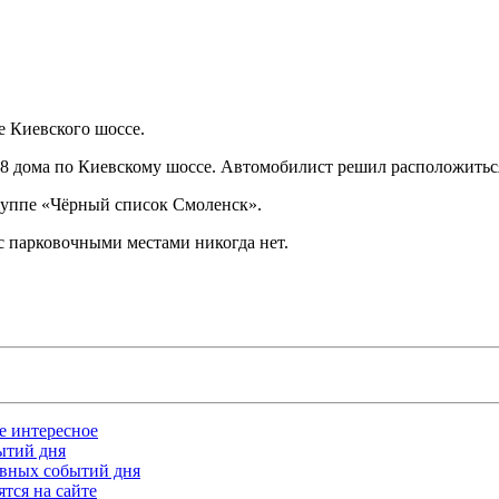
е Киевского шоссе.
8 дома по Киевскому шоссе. Автомобилист решил расположиться с
руппе «Чёрный список Смоленск».
 с парковочными местами никогда нет.
ое интересное
бытий дня
лавных событий дня
тся на сайте