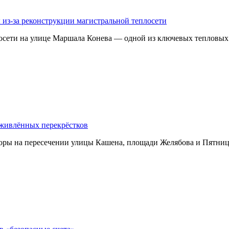
 из-за реконструкции магистральной теплосети
осети на улице Маршала Конева — одной из ключевых тепловых
оживлённых перекрёстков
тофоры на пересечении улицы Кашена, площади Желябова и Пятн