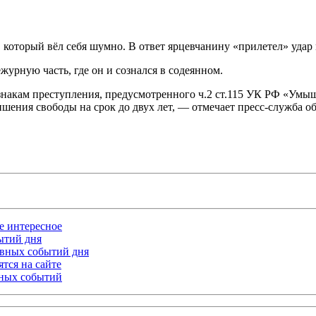
 который вёл себя шумно. В ответ ярцевчанину «прилетел» удар
журную часть, где он и сознался в содеянном.
знакам преступления, предусмотренного ч.2 ст.115 УК РФ «Умы
лишения свободы на срок до двух лет, — отмечает пресс-служба 
ое интересное
бытий дня
лавных событий дня
тся на сайте
ьных событий