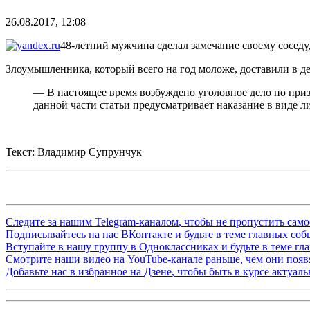
26.08.2017, 12:08
48-летний мужчина сделал замечание своему соседу,
Злоумышленника, который всего на год моложе, доставили в де
— В настоящее время возбуждено уголовное дело по при
данной части статьи предусматривает наказание в виде 
Текст: Владимир Супрунчук
Следите за нашим
Telegram-каналом
, чтобы не пропустить сам
Подписывайтесь на нас
ВКонтакте
и будьте в теме главных со
Вступайте в нашу группу в
Одноклассниках
и будьте в теме г
Смотрите наши видео на
YouTube-канале
раньше, чем они появя
Добавьте нас в избранное на
Дзене
, чтобы быть в курсе актуал