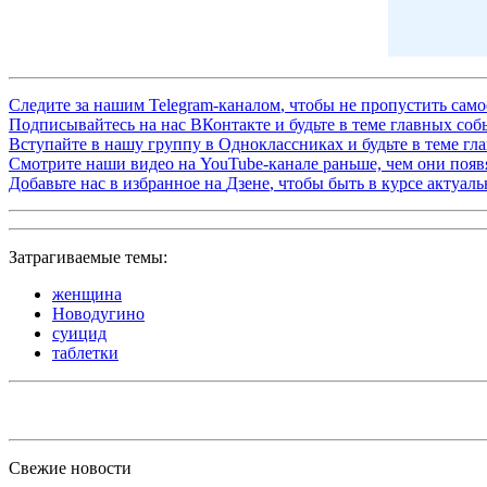
Следите за нашим
Telegram-каналом
, чтобы не пропустить сам
Подписывайтесь на нас
ВКонтакте
и будьте в теме главных со
Вступайте в нашу группу в
Одноклассниках
и будьте в теме г
Смотрите наши видео на
YouTube-канале
раньше, чем они появя
Добавьте нас в избранное на
Дзене
, чтобы быть в курсе актуал
Затрагиваемые темы:
женщина
Новодугино
суицид
таблетки
Свежие новости