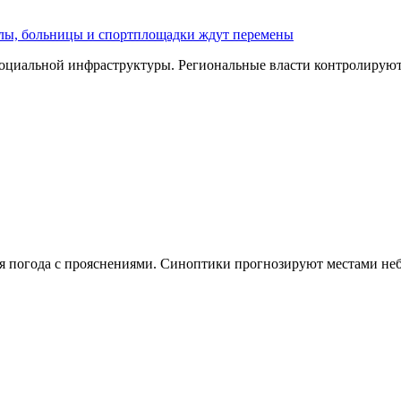
олы, больницы и спортплощадки ждут перемены
оциальной инфраструктуры. Региональные власти контролируют 
чная погода с прояснениями. Синоптики прогнозируют местами н