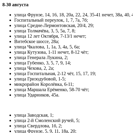
8-30 августа
улица Фрунзе, 14, 16, 18, 20а, 22, 24, 35-41 нечет, 38а, 40, 
Госпитальный переулок, 1, 7, 7а, 7б;
улица Средне-Лермонтовская, 20/4, 29;
улица Толмачёва, 3, 5, 5а, 7, 8;
улица 12 лет Октября, 7-13/1 нечет;
Витебское шоссе, 28а;
улица Чкалова, 1, 1а, 3, 4а, 5, 6а;
улица Кутузова, 1-11 нечет, 8-12 чёт;
улица Генерала Лукина, 2;
улица Губенко, 3, 5, 7, 9, 14;
улица Чехова, 2, 2а;
улица Госпитальная, 2-12 чёт, 15, 17, 19;
улица Гризодубовой, 1-5;
микрорайон Королёвка, 6-11;
улица Маршала Ерёменко, 58-70 чёт;
улица Ударников, 45а.
улица Заводская, 1;
улица 2-й Смоленский ручей, 5;
улица Свердлова, 1б, 2;
улица Фрунзе, 5, 9, 11, 18а, 20;