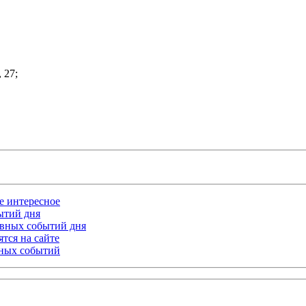
, 27;
ое интересное
бытий дня
лавных событий дня
тся на сайте
ьных событий