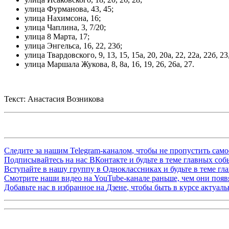
улица Фурманова, 43, 45;
улица Нахимсона, 16;
улица Чаплина, 3, 7/20;
улица 8 Марта, 17;
улица Энгельса, 16, 22, 23б;
улица Твардовского, 9, 13, 15, 15а, 20, 20а, 22, 22а, 22б, 23
улица Маршала Жукова, 8, 8а, 16, 19, 26, 26а, 27.
Текст: Анастасия Возникова
Следите за нашим
Telegram-каналом
, чтобы не пропустить сам
Подписывайтесь на нас
ВКонтакте
и будьте в теме главных со
Вступайте в нашу группу в
Одноклассниках
и будьте в теме г
Смотрите наши видео на
YouTube-канале
раньше, чем они появя
Добавьте нас в избранное на
Дзене
, чтобы быть в курсе актуал