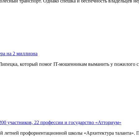
колесный транспорт. Однако спешка и беспечность владельцев н
ра на 2 миллиона
 Липецка, который помог IT-мошенникам выманить у пожилого с
200 участников, 22 профессии и государство «Атториум»
й летней профориентационной школы «Архитектура таланта». По