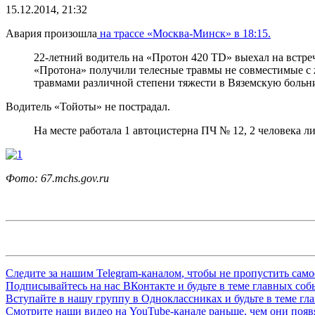
15.12.2014, 21:32
Авария произошла
на трассе «Москва-Минск» в 18:15.
22-летний водитель на «Протон 420 ТD» выехал на встре
«Протона» получили телесные травмы не совместимые с 
травмами различной степени тяжести в Вяземскую больн
Водитель «Тойоты» не пострадал.
На месте работала 1 автоцистерна ПЧ № 12, 2 человека 
Фото: 67.mchs.gov.ru
Следите за нашим
Telegram-каналом
, чтобы не пропустить сам
Подписывайтесь на нас
ВКонтакте
и будьте в теме главных со
Вступайте в нашу группу в
Одноклассниках
и будьте в теме г
Смотрите наши видео на
YouTube-канале
раньше, чем они появя