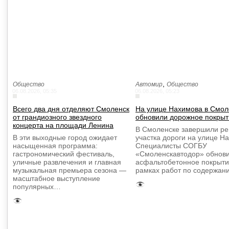
,
Общество
Автомир
Общество
06.08.2026, 05:35
06.08.2026, 05:23
Всего два дня отделяют Смоленск
На улице Нахимова в Смол
от грандиозного звездного
обновили дорожное покрыт
концерта на площади Ленина
В Смоленске завершили р
В эти выходные город ожидает
участка дороги на улице Н
насыщенная программа:
Специалисты СОГБУ
гастрономический фестиваль,
«Смоленскавтодор» обнов
уличные развлечения и главная
асфальтобетонное покрыти
музыкальная премьера сезона —
рамках работ по содержа
масштабное выступление
популярных…