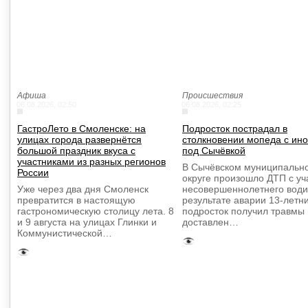
Афиша
Происшествия
06.08.2026, 02:50
06.08.2026, 02:25
ГастроЛето в Смоленске: на
Подросток пострадал в
улицах города развернётся
столкновении мопеда с ин
большой праздник вкуса с
под Сычёвкой
участниками из разных регионов
В Сычёвском муниципальн
России
округе произошло ДТП с у
Уже через два дня Смоленск
несовершеннолетнего води
превратится в настоящую
результате аварии 13-летн
гастрономическую столицу лета. 8
подросток получил травмы
и 9 августа на улицах Глинки и
доставлен…
Коммунистической…