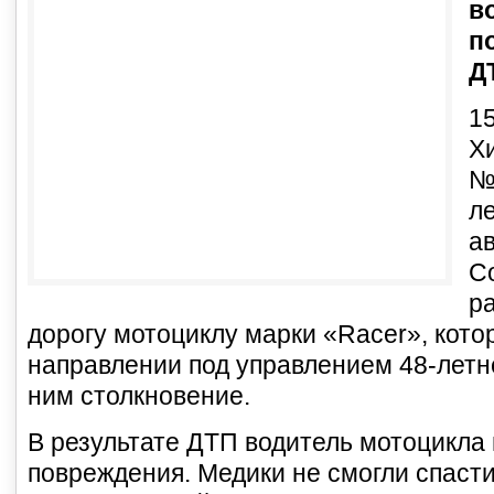
в
п
Д
15
Х
№
л
а
С
р
дорогу мотоциклу марки «Racer», кото
направлении под управлением 48-летн
ним столкновение.
В результате ДТП водитель мотоцикла
повреждения. Медики не смогли спасти