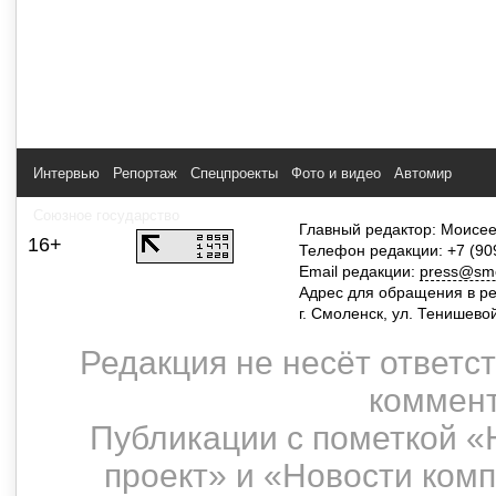
Интервью
Репортаж
Спецпроекты
Фото и видео
Автомир
Союзное государство
Главный редактор: Моисее
16+
Телефон редакции: +7 (90
Email редакции:
press@smol
Адрес для обращения в р
г. Смоленск, ул. Тенишево
Редакция не несёт ответс
коммент
Публикации с пометкой «
проект» и «Новости ком