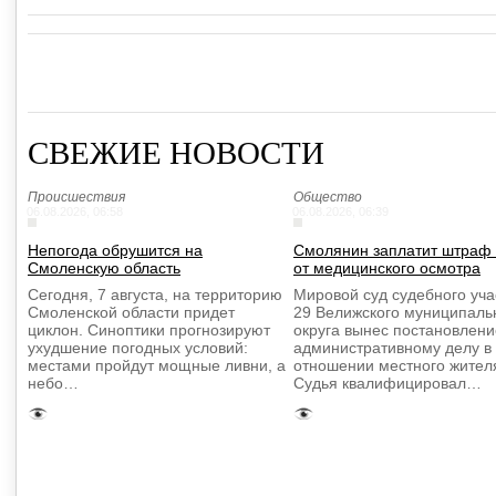
СВЕЖИЕ НОВОСТИ
Происшествия
Общество
06.08.2026, 06:58
06.08.2026, 06:39
Непогода обрушится на
Смолянин заплатит штраф 
Смоленскую область
от медицинского осмотра
Сегодня, 7 августа, на территорию
Мировой суд судебного уч
Смоленской области придет
29 Велижского муниципаль
циклон. Синоптики прогнозируют
округа вынес постановлени
ухудшение погодных условий:
административному делу в
местами пройдут мощные ливни, а
отношении местного жител
небо…
Судья квалифицировал…