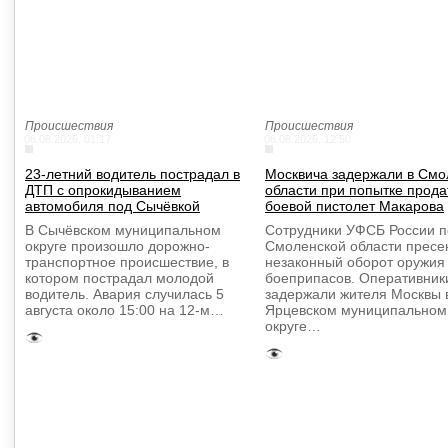
Происшествия
Происшествия
06.08.2026, 01:17
06.08.2026, 12:50
23-летний водитель пострадал в
Москвича задержали в Смо
ДТП с опрокидыванием
области при попытке прода
автомобиля под Сычёвкой
боевой пистолет Макарова
В Сычёвском муниципальном
Сотрудники УФСБ России п
округе произошло дорожно-
Смоленской области пресе
транспортное происшествие, в
незаконный оборот оружия
котором пострадал молодой
боеприпасов. Оперативник
водитель. Авария случилась 5
задержали жителя Москвы 
августа около 15:00 на 12-м…
Ярцевском муниципальном
округе…