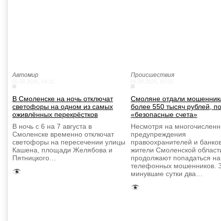
Автомир
Происшествия
06.08.2026, 04:11
06.08.2026, 03:53
В Смоленске на ночь отключат
Смоляне отдали мошенни
светофоры на одном из самых
более 550 тысяч рублей, п
оживлённых перекрёстков
«безопасные счета»
В ночь с 6 на 7 августа в
Несмотря на многочислен
Смоленске временно отключат
предупреждения
светофоры на пересечении улицы
правоохранителей и банков
Кашена, площади Желябова и
жители Смоленской област
Пятницкого…
продолжают попадаться на
телефонных мошенников. 
минувшие сутки два…