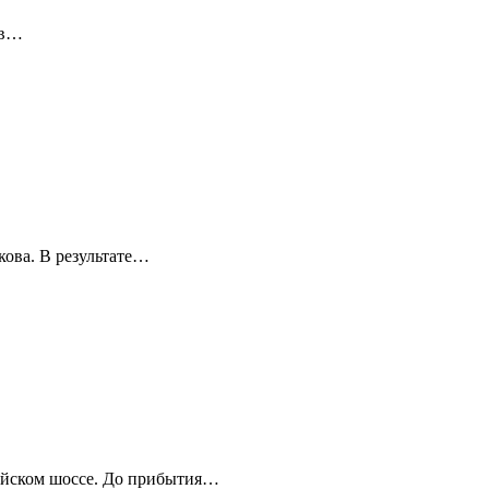
 в…
кова. В результате…
мейском шоссе. До прибытия…