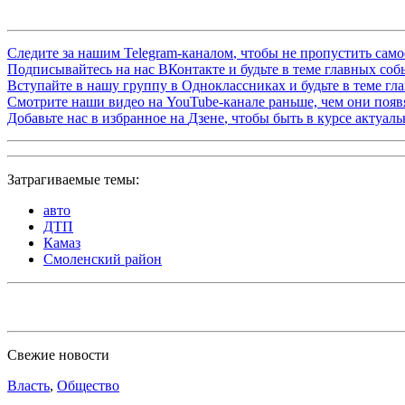
Следите за нашим
Telegram-каналом
, чтобы не пропустить сам
Подписывайтесь на нас
ВКонтакте
и будьте в теме главных со
Вступайте в нашу группу в
Одноклассниках
и будьте в теме г
Смотрите наши видео на
YouTube-канале
раньше, чем они появя
Добавьте нас в избранное на
Дзене
, чтобы быть в курсе актуал
Затрагиваемые темы:
авто
ДТП
Камаз
Смоленский район
Свежие новости
Власть
,
Общество