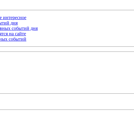
ое интересное
бытий дня
лавных событий дня
тся на сайте
ьных событий