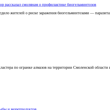
дзор рассказал смолянам о профилактике биогельминтозов
едило жителей о риске заражения биогельминтозами — паразита
ластера по огранке алмазов на территории Смоленской области
рыбы и морепродуктов