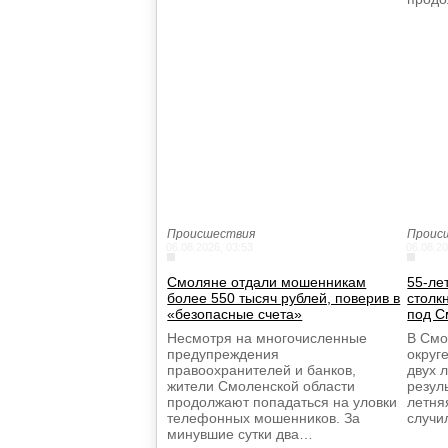
Происшествия
Проис
06.08.2026, 03:53
06.08.20
Смоляне отдали мошенникам
55-ле
более 550 тысяч рублей, поверив в
столк
«безопасные счета»
под С
Несмотря на многочисленные
В Смо
предупреждения
округ
правоохранителей и банков,
двух 
жители Смоленской области
резул
продолжают попадаться на уловки
летня
телефонных мошенников. За
случи
минувшие сутки два…