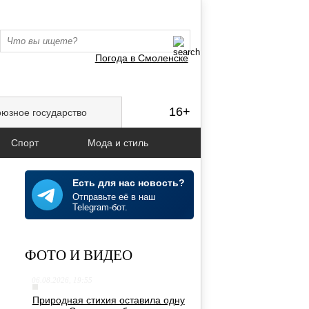
Погода в Смоленске
16+
юзное государство
Спорт
Мода и стиль
Есть для нас новость?
Отправьте её в наш
Telegram-бот.
ФОТО И ВИДЕО
06.08.2026, 19:55
Природная стихия оставила одну