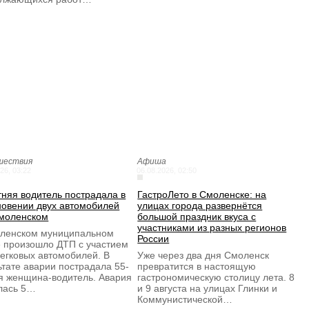
шествия
Афиша
26, 03:22
06.08.2026, 02:50
тняя водитель пострадала в
ГастроЛето в Смоленске: на
новении двух автомобилей
улицах города развернётся
моленском
большой праздник вкуса с
участниками из разных регионов
ленском муниципальном
России
е произошло ДТП с участием
легковых автомобилей. В
Уже через два дня Смоленск
ьтате аварии пострадала 55-
превратится в настоящую
я женщина-водитель. Авария
гастрономическую столицу лета. 8
лась 5…
и 9 августа на улицах Глинки и
Коммунистической…