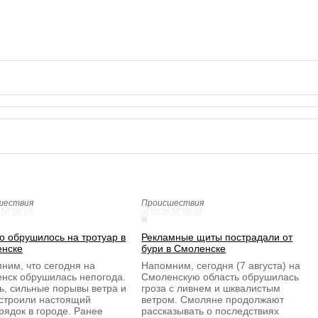
шествия
Происшествия
26, 08:12
06.08.2026, 08:01
о обрушилось на тротуар в
Рекламные щиты пострадали от
нске
бури в Смоленске
ним, что сегодня на
Напомним, сегодня (7 августа) на
нск обрушилась непогода.
Смоленскую область обрушилась
ь, сильные порывы ветра и
гроза с ливнем и шквалистым
 строили настоящий
ветром. Смоляне продолжают
рядок в городе. Ранее
рассказывать о последствиях