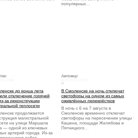
популярных…
тво
Автомир
26, 04:46
06.08.2026, 04:11
ленске до конца лета
В Смоленске на ночь отключат
или отключение горячей
светофоры на одном из самых
из-за реконструкции
оживлённых перекрёстков
тральной теплосети
В ночь с 6 на 7 августа в
ленске продолжается
Смоленске временно отключат
струкция магистральной
светофоры на пересечении улицы
сети на улице Маршала
Кашена, площади Желябова и
а — одной из ключевых
Пятницкого…
вых артерий города. Из-за
олжающихся работ…