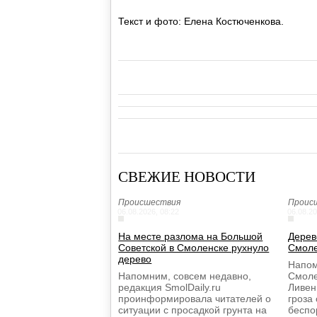
Текст и фото: Елена Костюченкова.
СВЕЖИЕ НОВОСТИ
Происшествия
Проис
06.08.2026, 08:22
06.08.20
На месте разлома на Большой
Дерев
Советской в Смоленске рухнуло
Смоле
дерево
Напом
Напомним, совсем недавно,
Смоле
редакция SmolDaily.ru
Ливен
проинформировала читателей о
гроза
ситуации с просадкой грунта на
беспо