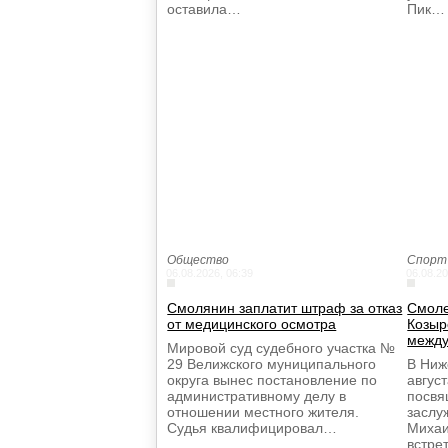
оставила…
Пик…
Общество
Спорт
06.08.2026, 06:39
06.08.20
Смолянин заплатит штраф за отказ
Смоле
от медицинского осмотра
Козыр
между
Мировой суд судебного участка №
29 Велижского муниципального
В Ниж
округа вынес постановление по
авгус
административному делу в
посвя
отношении местного жителя.
заслу
Судья квалифицировал…
Михаи
встре