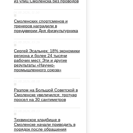
из улиц Смоленска без проводов
06.08.2026, 11:50
Смоленских спортсменов и
тренеров наградили в
преддверии Дня физкультурника
05.08.2026, 15:26
Сергей Эсальнек: 18% экономики
региона и более 24 тысячи
рабочих мест. Эти и другие
результаты «Научно-
промышленного союза»
05.08.2026, 08:18
Разлом на Большой Советской в
Смоленске увеличился: тротуар
просел на 30 сантиметров
03.08.2026, 09:13
Тихвинское кладбище в
Смоленске начали приводить в
порядок после обращения