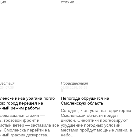
кция…
стихии….
шествия
Происшествия
26, 07:38
06.08.2026, 06:58
ленске из-за урагана погиб
Непогода обрушится на
ок: город перешел на
Смоленскую область
нный режим работы
Сегодня, 7 августа, на территорию
шевавшаяся стихия —
Смоленской области придет
ь, грозовой фронт и
циклон. Синоптики прогнозируют
истый ветер — заставила все
ухудшение погодных условий:
ы Смоленска перейти на
местами пройдут мощные ливни, а
нный график дежурства.
небо…