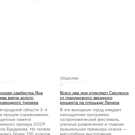
Общество
26, 06:07
06.08.2026, 05:35
нская самбистка Яна
Всего два дня отделяют Смоленск
ева взяла золото
от грандиозного звездного
народного турнира
концерта на площади Ленина
егородской области 3–4
В эти выходные город ожидает
та прошли соревнования,
насыщенная программа:
щенные памяти
гастрономический фестиваль,
женного тренера СССР
уличные развлечения и главная
ла Бурдикова. На татами
музыкальная премьера сезона —
тились более 150 атлетов…
масштабное выступление