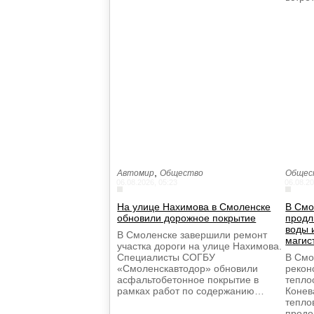
,
Автомир
Общество
Общес
06.08.2026, 05:23
06.08.20
На улице Нахимова в Смоленске
В Смо
обновили дорожное покрытие
продл
воды 
В Смоленске завершили ремонт
магис
участка дороги на улице Нахимова.
Специалисты СОГБУ
В Смо
«Смоленскавтодор» обновили
рекон
асфальтобетонное покрытие в
тепло
рамках работ по содержанию…
Конев
тепло
прод