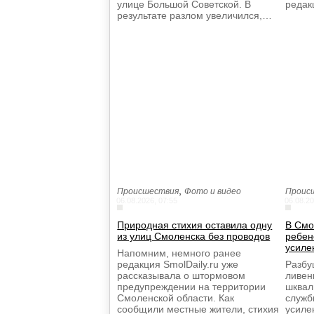
улице Большой Советской. В
реда
результате разлом увеличился,…
,
Происшествия
Фото и видео
Проис
06.08.2026, 07:55
06.08.20
Природная стихия оставила одну
В Смо
из улиц Смоленска без проводов
ребен
усиле
Напомним, немного ранее
редакция SmolDaily.ru уже
Разбу
рассказывала о штормовом
ливен
предупреждении на территории
шквал
Смоленской области. Как
служб
сообщили местные жители, стихия
усиле