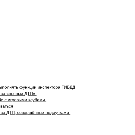
выполнять функции инспектора ГИБДД
ство «пьяных ДТП»
бе с игровыми клубами
оваться
ство ДТП, совершённых недоучками