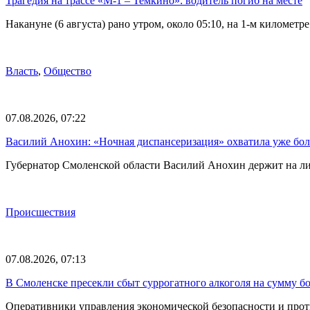
Трагедия на трассе «М-1 – Темкино»: водитель погиб на месте
Накануне (6 августа) рано утром, около 05:10, на 1-м килом
Власть
,
Общество
07.08.2026, 07:22
Василий Анохин: «Ночная диспансеризация» охватила уже бол
Губернатор Смоленской области Василий Анохин держит на ли
Происшествия
07.08.2026, 07:13
В Смоленске пресекли сбыт суррогатного алкоголя на сумму бо
Оперативники управления экономической безопасности и прот