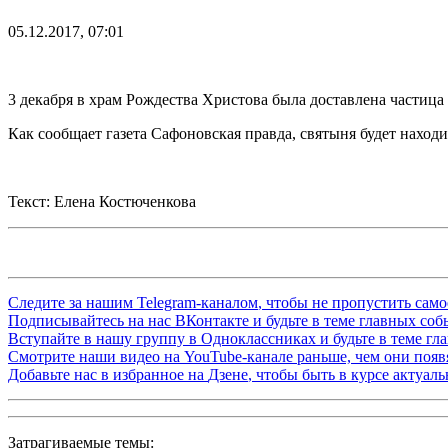
05.12.2017, 07:01
3 декабря в храм Рождества Христова была доставлена частица
Как сообщает газета Сафоновская правда, святыня будет наход
Текст: Елена Костюченкова
Следите за нашим
Telegram-каналом
, чтобы не пропустить сам
Подписывайтесь на нас
ВКонтакте
и будьте в теме главных со
Вступайте в нашу группу в
Одноклассниках
и будьте в теме г
Смотрите наши видео на
YouTube-канале
раньше, чем они появя
Добавьте нас в избранное на
Дзене
, чтобы быть в курсе актуал
Затрагиваемые темы: