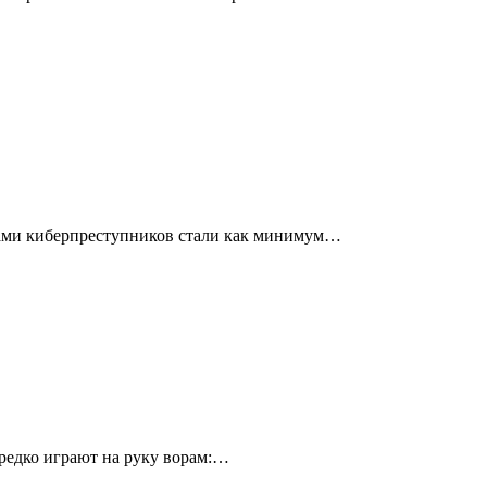
твами киберпреступников стали как минимум…
ередко играют на руку ворам:…