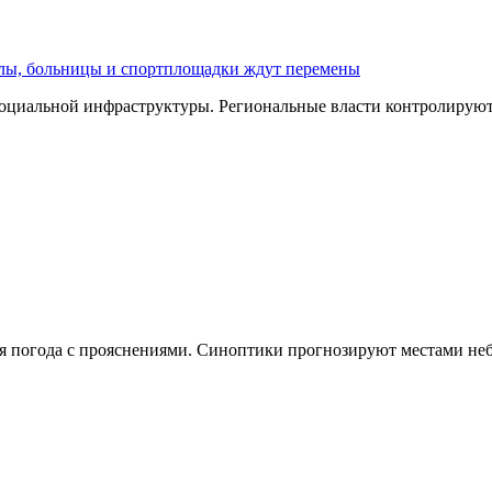
олы, больницы и спортплощадки ждут перемены
оциальной инфраструктуры. Региональные власти контролируют 
чная погода с прояснениями. Синоптики прогнозируют местами н