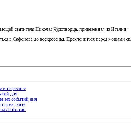
 мощей святителя Николая Чудотворца, привезенная из Италии.
иться в Сафонове до воскресенья. Преклониться перед мощами св
ое интересное
бытий дня
лавных событий дня
тся на сайте
ьных событий