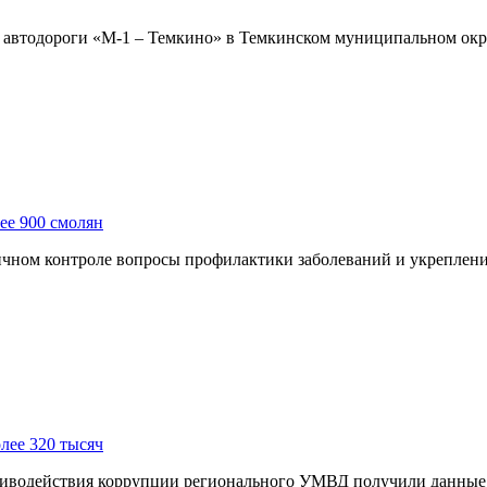
етре автодороги «М-1 – Темкино» в Темкинском муниципальном о
ее 900 смолян
чном контроле вопросы профилактики заболеваний и укреплени
лее 320 тысяч
иводействия коррупции регионального УМВД получили данные о