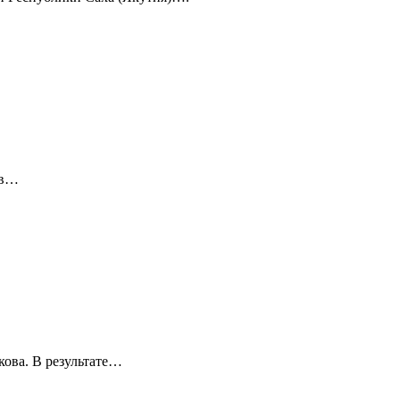
 в…
кова. В результате…