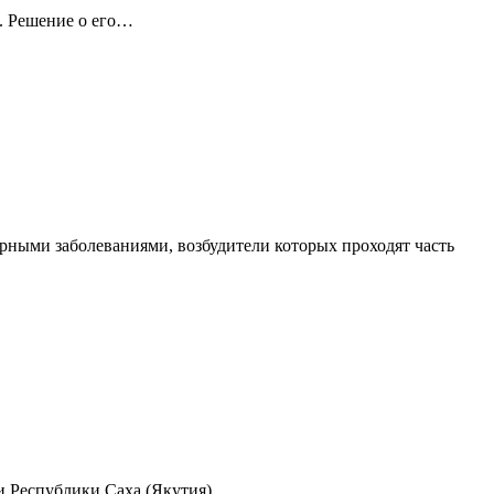
а. Решение о его…
рными заболеваниями, возбудители которых проходят часть
 и Республики Саха (Якутия)….