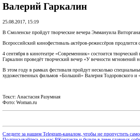
Валерий Гаркалин
25.08.2017, 15:19
В Смоленске пройдут творческие вечера Эммануила Виторгана 
Всероссийский кинофестиваль актёров-режиссёров продлится с
4 сентября в кинотеатре «Современник» состоится творческий
Гаркалин проведёт творческий вечер «У вечности мгновений н
В этом году в рамках фестиваля пройдут несколько специальн
художественных фильмов «Большой» Валерия Тодоровского и 
Текст: Анастасия Разумная
Фото: Woman.ru
Следите за нашим
Telegram-каналом
, чтобы не пропустить сам
Подписывайтесь на нас
ВКонтакте
и будьте в теме главных со