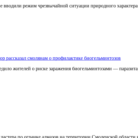
 не вводили режим чрезвычайной ситуации природного характер
дзор рассказал смолянам о профилактике биогельминтозов
едило жителей о риске заражения биогельминтозами — паразита
ластера по огранке алмазов на территории Смоленской области