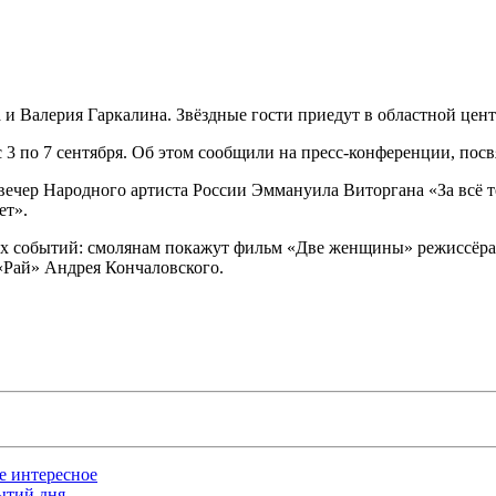
и Валерия Гаркалина. Звёздные гости приедут в областной цент
 3 по 7 сентября. Об этом сообщили на пресс-конференции, по
 вечер Народного артиста России Эммануила Виторгана «За всё 
ет».
ых событий: смолянам покажут фильм «Две женщины» режиссёра 
«Рай» Андрея Кончаловского.
ое интересное
бытий дня