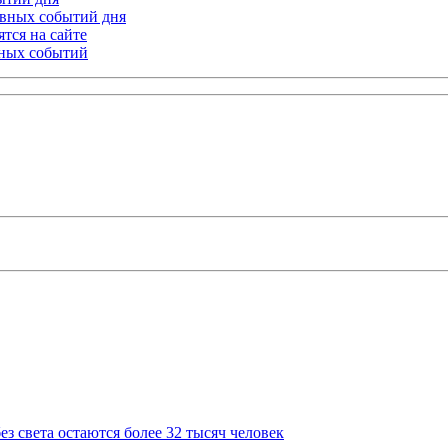
лавных событий дня
тся на сайте
ьных событий
з света остаются более 32 тысяч человек