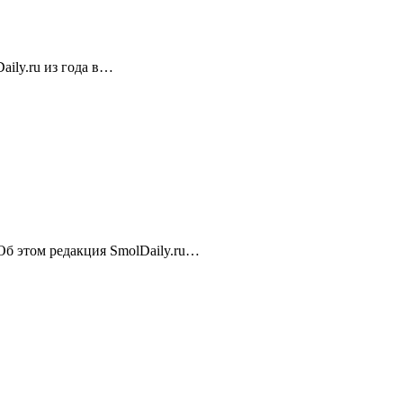
ily.ru из года в…
 Об этом редакция SmolDaily.ru…