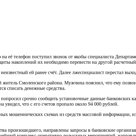
о на её телефон поступил звонок от якобы специалиста Департа
щиты накоплений их необходимо перевести на другой расчетный 
неизвестный ей ранее счёт. Далее лжеспециалист перестал выход
 житель Смоленского района. Мужчина пояснил, что ему позвон
ся списать денежные средства.
 попросил срочно сообщить установочные данные банковских ка
увидел, что с его счетов пропало около 94 000 рублей.
ных мошеннических схемах из средств массовой информации, из 
ства произошедшего, направлены запросы в банковские организ
льнейший комплекс оперативно-розыскных мероприятий, направл