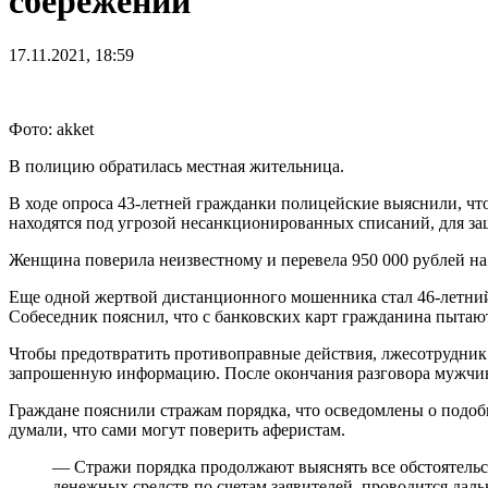
сбережений
17.11.2021, 18:59
Фото: akket
В полицию обратилась местная жительница.
В ходе опроса 43-летней гражданки полицейские выяснили, чт
находятся под угрозой несанкционированных списаний, для за
Женщина поверила неизвестному и перевела 950 000 рублей на 
Еще одной жертвой дистанционного мошенника стал 46-летний
Собеседник пояснил, что с банковских карт гражданина пытают
Чтобы предотвратить противоправные действия, лжесотрудник
запрошенную информацию. После окончания разговора мужчина 
Граждане пояснили стражам порядка, что осведомлены о подоб
думали, что сами могут поверить аферистам.
— Стражи порядка продолжают выяснять все обстоятель
денежных средств по счетам заявителей, проводится да