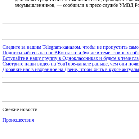
злоумышленников, — сообщили в пресс-службе УМВД Ро
Следите за нашим
Telegram-каналом
, чтобы не пропустить сам
Подписывайтесь на нас
ВКонтакте
и будьте в теме главных со
Вступайте в нашу группу в
Одноклассниках
и будьте в теме г
Смотрите наши видео на
YouTube-канале
раньше, чем они появя
Добавьте нас в избранное на
Дзене
, чтобы быть в курсе актуал
Свежие новости
Происшествия