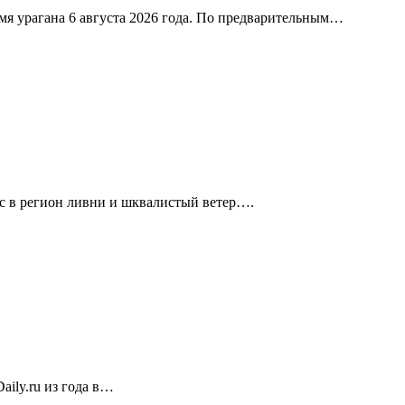
я урагана 6 августа 2026 года. По предварительным…
с в регион ливни и шквалистый ветер….
ily.ru из года в…