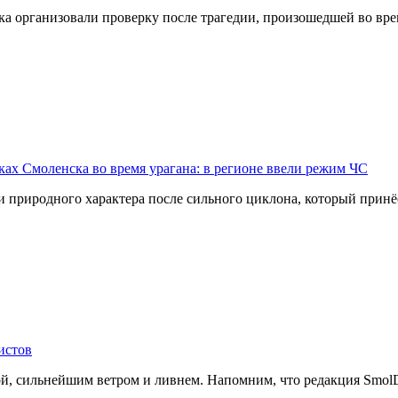
организовали проверку после трагедии, произошедшей во врем
ах Смоленска во время урагана: в регионе ввели режим ЧС
 природного характера после сильного циклона, который принё
истов
й, сильнейшим ветром и ливнем. Напомним, что редакция SmolDa