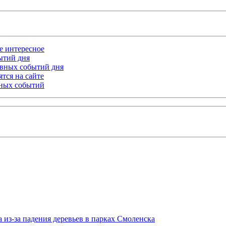
ое интересное
бытий дня
лавных событий дня
тся на сайте
ьных событий
 из-за падения деревьев в парках Смоленска