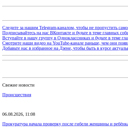
Следите за нашим
Telegram-каналом
, чтобы не пропустить сам
Подписывайтесь на нас
ВКонтакте
и будьте в теме главных со
Вступайте в нашу группу в
Одноклассниках
и будьте в теме г
Смотрите наши видео на
YouTube-канале
раньше, чем они появя
Добавьте нас в избранное на
Дзене
, чтобы быть в курсе актуал
Свежие новости
Происшествия
06.08.2026, 11:08
Прокуратура начала проверку после гибели женщины и ребёнка