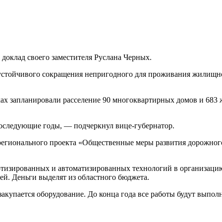
доклад своего заместителя Руслана Черных.
е устойчивого сокращения непригодного для проживания жилищн
мках запланировали расселение 90 многоквартирных домов и 683
 последующие годы, — подчеркнул вице-губернатор.
 регионального проекта «Общественные меры развития дорожного
отизированных и автоматизированных технологий в организаци
й. Деньги выделят из областного бюджета.
купается оборудование. До конца года все работы будут выполне