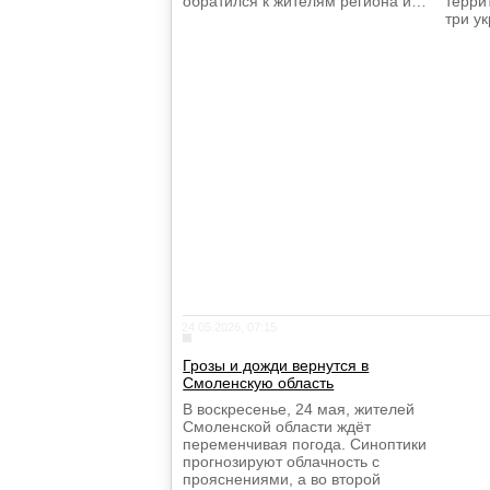
обратился к жителям региона и…
терри
три у
24.05.2026, 07:15
Грозы и дожди вернутся в
Смоленскую область
В воскресенье, 24 мая, жителей
Смоленской области ждёт
переменчивая погода. Синоптики
прогнозируют облачность с
прояснениями, а во второй