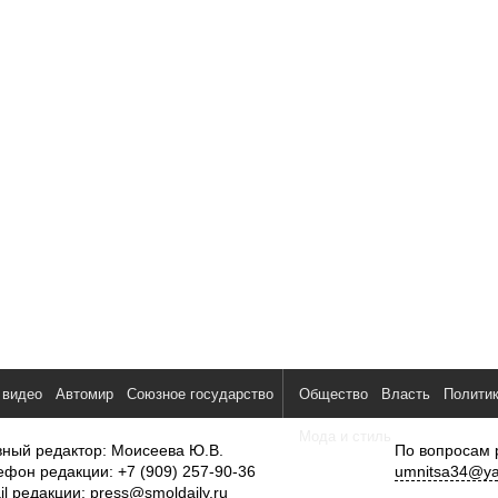
 видео
Автомир
Союзное государство
Общество
Власть
Полити
Мода и стиль
вный редактор: Моисеева Ю.В.
По вопросам 
ефон редакции: +7 (909) 257-90-36
umnitsa34@ya
il редакции:
press@smoldaily.ru