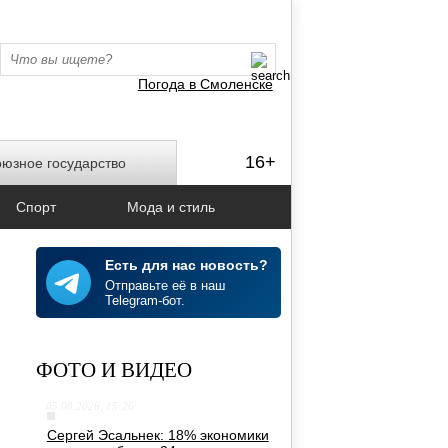
Погода в Смоленске
16+
юзное государство
Спорт
Мода и стиль
Есть для нас новость?
Отправьте её в наш
Telegram-бот.
ФОТО И ВИДЕО
05.08.2026, 15:26
Сергей Эсальнек: 18% экономики