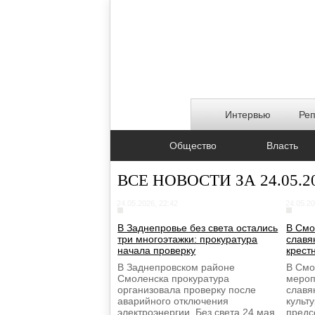
Интервью
Ре
Общество
Власть
ВСЕ НОВОСТИ ЗА 24.05.2
24.05.2026, 22:42
24.05.20
В Заднепровье без света остались
В Смо
три многоэтажки: прокуратура
славя
начала проверку
крест
В Заднепровском районе
В Смо
Смоленска прокуратура
мероп
организовала проверку после
славя
аварийного отключения
культ
электроэнергии. Без света 24 мая
предс