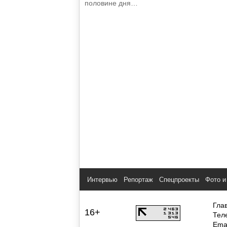
половине дня…
Интервью
Репортаж
Спецпроекты
Фото и
Гла
16+
Тел
Ema