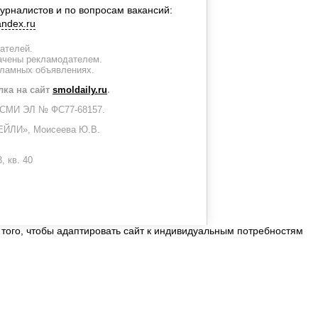
урналистов и по вопросам вакансий:
ndex.ru
тателей.
лачены рекламодателем.
кламных объявлениях.
лка на сайт
smoldaily.ru
.
ии СМИ ЭЛ № ФС77-68157.
ЙЛИ», Моисеева Ю.В.
, кв. 40
 того, чтобы адаптировать сайт к индивидуальным потребностям