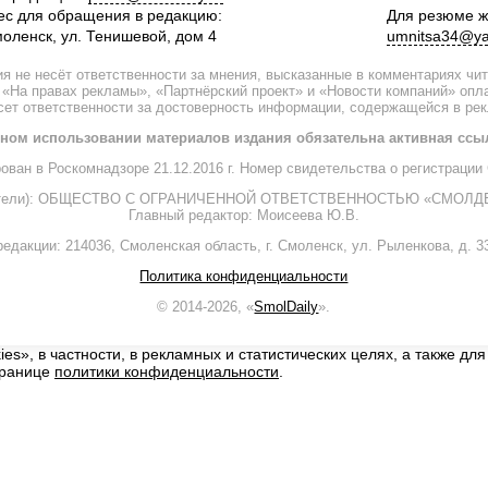
ес для обращения в редакцию:
Для резюме ж
моленск, ул. Тенишевой, дом 4
umnitsa34@ya
я не несёт ответственности за мнения, высказанные в комментариях чи
 «На правах рекламы», «Партнёрский проект» и «Новости компаний» оп
есет ответственности за достоверность информации, содержащейся в ре
ном использовании материалов издания обязательна активная ссы
рован в Роскомнадзоре 21.12.2016 г. Номер свидетельства о регистрац
дители): ОБЩЕСТВО С ОГРАНИЧЕННОЙ ОТВЕТСТВЕННОСТЬЮ «СМОЛДЕ
Главный редактор: Моисеева Ю.В.
едакции: 214036, Смоленская область, г. Смоленск, ул. Рыленкова, д. 33
Политика конфиденциальности
© 2014-2026, «
SmolDaily
».
», в частности, в рекламных и статистических целях, а также для
транице
политики конфиденциальности
.