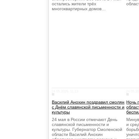
остались жители трёх
облас
многоквартирных домов…
24.05.2026, 11:13
24.05.20
Василий Анохин поздравил смолян
Ночь 
с Днём славянской письменности и
облас
культуры
беспи
24 мая в России отмечают День
Минув
славянской письменности и
и сре
культуры. Губернатор Смоленской
борь
области Василий Анохин
уничт