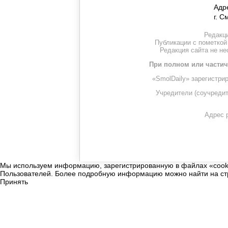
Адр
г. С
Редакци
Публикации с пометкой
Редакция сайта не н
При полном или частич
«SmolDaily» зарегистри
Учредители (соучре
Адрес р
Мы используем информацию, зарегистрированную в файлах «cookies
Пользователей. Более подробную информацию можно найти на с
Принять