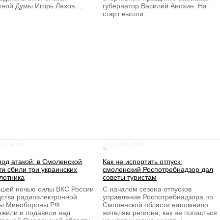
тной Думы Игорь Ляхов….
губернатор Василий Анохин. На
старт вышли…
26, 09:44
24.05.2026, 08:09
под атакой: в Смоленской
Как не испортить отпуск:
ти сбили три украинских
смоленский Роспотребнадзор дал
лотника
советы туристам
шей ночью силы ВКС России
С началом сезона отпусков
дства радиоэлектронной
управление Роспотребнадзора по
бы Минобороны РФ
Смоленской области напомнило
ожили и подавили над
жителям региона, как не попасться