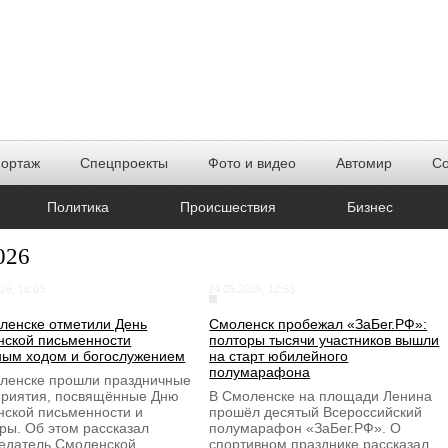
портаж
Спецпроекты
Фото и видео
Автомир
Со
Политика
Происшествия
Бизнес
026
26, 18:03
24.05.2026, 12:53
ленске отметили День
Смоленск пробежал «ЗаБег.РФ»:
нской письменности
полторы тысячи участников вышли
ным ходом и богослужением
на старт юбилейного
полумарафона
ленске прошли праздничные
риятия, посвящённые Дню
В Смоленске на площади Ленина
нской письменности и
прошёл десятый Всероссийский
уры. Об этом рассказал
полумарафон «ЗаБег.РФ». О
едатель Смоленской
спортивном празднике рассказал