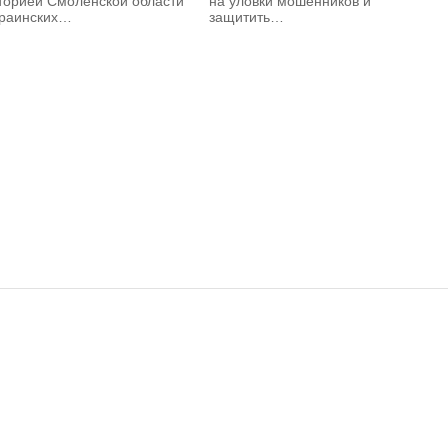
торией Смоленской области
на уловки мошенников и
краинских…
защитить…