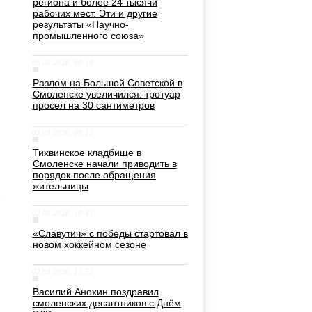
региона и более 24 тысячи
рабочих мест. Эти и другие
результаты «Научно-
промышленного союза»
05.08.2026, 08:18
Разлом на Большой Советской в
Смоленске увеличился: тротуар
просел на 30 сантиметров
03.08.2026, 09:13
Тихвинское кладбище в
Смоленске начали приводить в
порядок после обращения
жительницы
02.08.2026, 18:45
«Славутич» с победы стартовал в
новом хоккейном сезоне
02.08.2026, 13:53
Василий Анохин поздравил
смоленских десантников с Днём