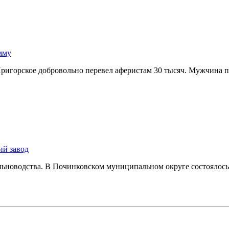
мму
ригорское добровольно перевел аферистам 30 тысяч. Мужчина 
ий завод
о льноводства. В Починковском муниципальном округе состояло