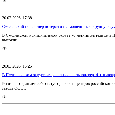
20.03.2026, 17:38
Смоленский пенсионер потерял из-за мошенников крупную су
В Смоленском муниципальном округе 76-летний житель села П
высокий…
20.03.2026, 16:25
В Починковском округе открылся новый льноперерабатывающ
Регион возвращает себе статус одного из центров российског
завода ООО…