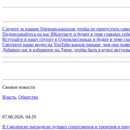
Следите за нашим
Telegram-каналом
, чтобы не пропустить сам
Подписывайтесь на нас
ВКонтакте
и будьте в теме главных со
Вступайте в нашу группу в
Одноклассниках
и будьте в теме г
Смотрите наши видео на
YouTube-канале
раньше, чем они появя
Добавьте нас в избранное на
Дзене
, чтобы быть в курсе актуал
Свежие новости
Власть
,
Общество
07.08.2026, 04:29
В Смоленске наградили лучших спортсменов и тренеров в пре