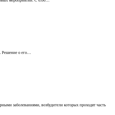
совых мероприятий. С 6:00…
а. Решение о его…
рными заболеваниями, возбудители которых проходят часть