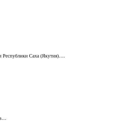
 и Республики Саха (Якутия)….
 в…