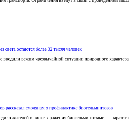
ния транспорта. Ограничения введут в связи с проведением мас
з света остаются более 32 тысяч человек
 не вводили режим чрезвычайной ситуации природного характер
дзор рассказал смолянам о профилактике биогельминтозов
едило жителей о риске заражения биогельминтозами — паразита