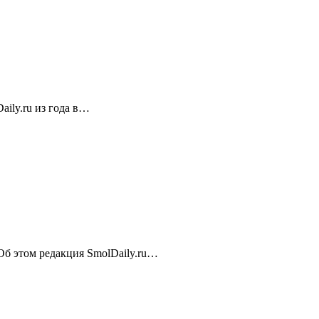
ily.ru из года в…
 Об этом редакция SmolDaily.ru…