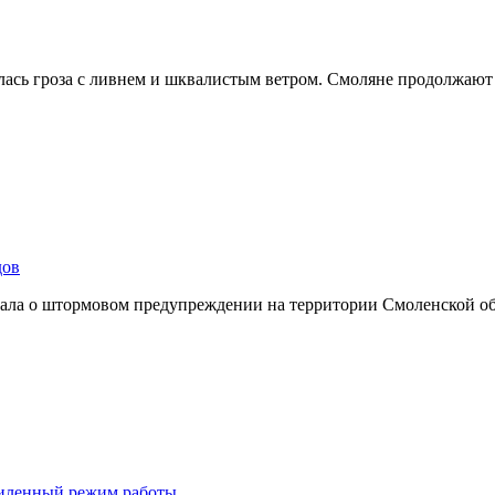
лась гроза с ливнем и шквалистым ветром. Смоляне продолжают
дов
ывала о штормовом предупреждении на территории Смоленской о
усиленный режим работы