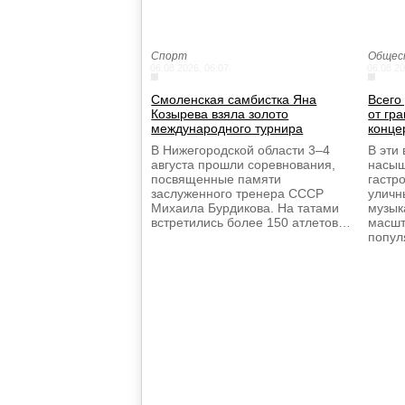
Спорт
Общес
06.08.2026, 06:07
06.08.20
Смоленская самбистка Яна
Всего
Козырева взяла золото
от гр
международного турнира
конце
В Нижегородской области 3–4
В эти
августа прошли соревнования,
насыщ
посвященные памяти
гастр
заслуженного тренера СССР
уличн
Михаила Бурдикова. На татами
музык
встретились более 150 атлетов…
масшт
попу