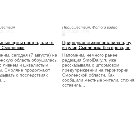
,
шествия
Происшествия
Фото и видео
26, 08:01
06.08.2026, 07:55
мные щиты пострадали от
Природная стихия оставила одну
в Смоленске
из улиц Смоленска без проводов
ним, сегодня (7 августа) на
Напомним, немного ранее
нскую область обрушилась
редакция SmolDaily.ru уже
 с ливнем и шквалистым
рассказывала о штормовом
м. Смоляне продолжают
предупреждении на территории
азывать о последствиях
Смоленской области. Как
и….
сообщили местные жители, стихия
оставила…