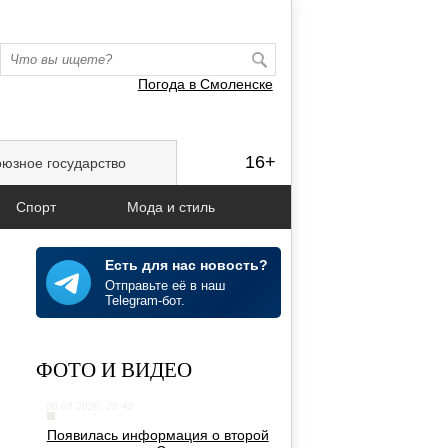
Погода в Смоленске
16+
юзное государство
Спорт
Мода и стиль
Есть для нас новость?
Отправьте её в наш
Telegram-бот.
ФОТО И ВИДЕО
06.08.2026, 20:48
Появилась информация о второй