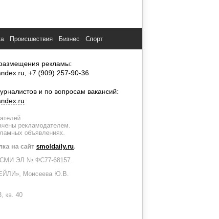
ка
Происшествия
Бизнес
Спорт
размещения рекламы:
ndex.ru
, +7 (909) 257-90-36
урналистов и по вопросам вакансий:
ndex.ru
тателей.
лачены рекламодателем.
кламных объявлениях.
лка на сайт
smoldaily.ru
.
ии СМИ ЭЛ № ФС77-68157.
ЙЛИ», Моисеева Ю.В.
, кв. 40