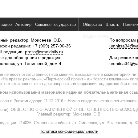
 видео
Автомир
Союзное государство
Общество
Власть
Полити
Мода и стиль
вный редактор: Моисеева Ю.В.
По вопросам 
ефон редакции: +7 (909) 257-90-36
umnitsa34@ya
il редакции:
press@smoldaily.ru
ес для обращения в редакцию:
Для резюме ж
моленск, ул. Тенишевой, дом 4
umnitsa34@ya
я не несёт ответственности за мнения, высказанные в комментариях чи
 «На правах рекламы», «Партнёрский проект» и «Новости компаний» оп
есет ответственности за достоверность информации, содержащейся в ре
ном использовании материалов издания обязательна активная ссы
рован в Роскомнадзоре 21.12.2016 г. Номер свидетельства о регистрац
дители): ОБЩЕСТВО С ОГРАНИЧЕННОЙ ОТВЕТСТВЕННОСТЬЮ «СМОЛДЕ
Главный редактор: Моисеева Ю.В.
едакции: 214036, Смоленская область, г. Смоленск, ул. Рыленкова, д. 33
Политика конфиденциальности