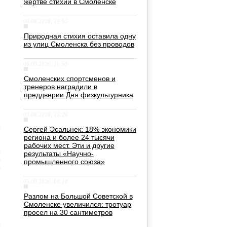
жертве стихии в Смоленске
06.08.2026, 19:55
Природная стихия оставила одну
из улиц Смоленска без проводов
06.08.2026, 11:50
Смоленских спортсменов и
тренеров наградили в
преддверии Дня физкультурника
05.08.2026, 15:26
Сергей Эсальнек: 18% экономики
региона и более 24 тысячи
рабочих мест. Эти и другие
результаты «Научно-
промышленного союза»
05.08.2026, 08:18
Разлом на Большой Советской в
Смоленске увеличился: тротуар
просел на 30 сантиметров