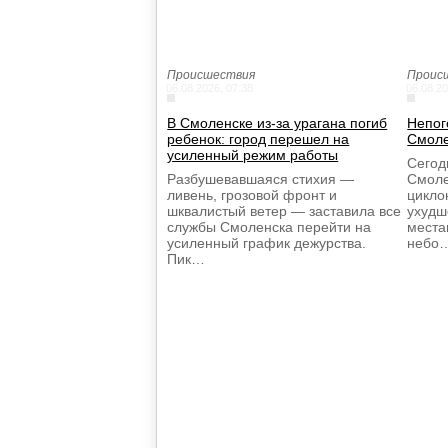
Происшествия
Проис
06.08.2026, 07:38
06.08.20
В Смоленске из-за урагана погиб
Непог
ребенок: город перешел на
Смоле
усиленный режим работы
Сегод
Разбушевавшаяся стихия —
Смоле
ливень, грозовой фронт и
цикло
шквалистый ветер — заставила все
ухудш
службы Смоленска перейти на
места
усиленный график дежурства.
небо
Пик…