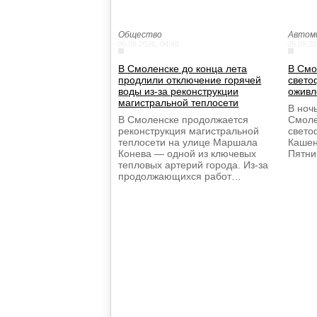
Общество
Автом
06.08.2026, 04:46
06.08.20
В Смоленске до конца лета
В Смо
продлили отключение горячей
свето
воды из-за реконструкции
оживл
магистральной теплосети
В ночь
В Смоленске продолжается
Смоле
реконструкция магистральной
свето
теплосети на улице Маршала
Кашен
Конева — одной из ключевых
Пятни
тепловых артерий города. Из-за
продолжающихся работ…