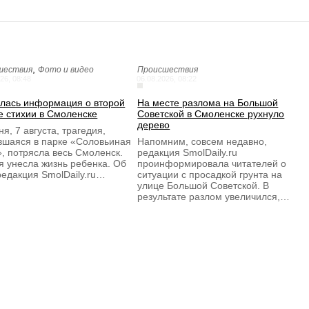
,
шествия
Фото и видео
Происшествия
26, 08:48
06.08.2026, 08:22
лась информация о второй
На месте разлома на Большой
е стихии в Смоленске
Советской в Смоленске рухнуло
дерево
я, 7 августа, трагедия,
вшаяся в парке «Соловьиная
Напомним, совсем недавно,
, потрясла весь Смоленск.
редакция SmolDaily.ru
я унесла жизнь ребенка. Об
проинформировала читателей о
редакция SmolDaily.ru…
ситуации с просадкой грунта на
улице Большой Советской. В
результате разлом увеличился,…