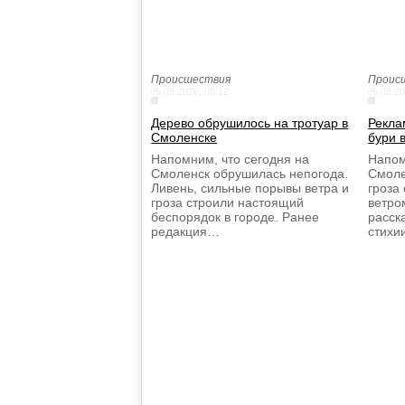
Происшествия
Проис
06.08.2026, 08:12
06.08.20
Дерево обрушилось на тротуар в
Рекла
Смоленске
бури 
Напомним, что сегодня на
Напом
Смоленск обрушилась непогода.
Смоле
Ливень, сильные порывы ветра и
гроза
гроза строили настоящий
ветро
беспорядок в городе. Ранее
расск
редакция…
стихи