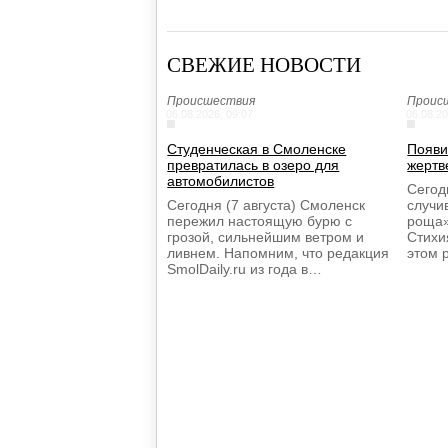
СВЕЖИЕ НОВОСТИ
Происшествия
Проис
06.08.2026, 09:07
06.08.20
Студенческая в Смоленске
Появи
превратилась в озеро для
жертв
автомобилистов
Сегодн
Сегодня (7 августа) Смоленск
случи
пережил настоящую бурю с
роща»
грозой, сильнейшим ветром и
Стихи
ливнем. Напомним, что редакция
этом 
SmolDaily.ru из года в…