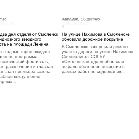
,
тво
Автомир
Общество
26, 05:35
06.08.2026, 05:23
 два дня отделяют Смоленск
На улице Нахимова в Смоленске
андиозного звездного
обновили дорожное покрытие
рта на площади Ленина
В Смоленске завершили ремонт
 выходные город ожидает
участка дороги на улице Нахимова.
енная программа:
Специалисты СОГБУ
ономический фестиваль,
«Смоленскавтодор» обновили
ые развлечения и главная
асфальтобетонное покрытие в
альная премьера сезона —
рамках работ по содержанию…
абное выступление
лярных…