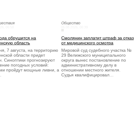
шествия
Общество
26, 06:58
06.08.2026, 06:39
ода обрушится на
Смолянин заплатит штраф за отказ
нскую область
от медицинского осмотра
ня, 7 августа, на территорию
Мировой суд судебного участка №
нской области придет
29 Велижского муниципального
н. Синоптики прогнозируют
округа вынес постановление по
ение погодных условий:
административному делу в
ми пройдут мощные ливни, а
отношении местного жителя.
…
Судья квалифицировал…