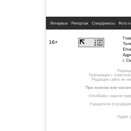
Интервью
Репортаж
Спецпроекты
Фото и
Гла
16+
Тел
Ema
Адр
г. С
Редакци
Публикации с пометкой
Редакция сайта не н
При полном или частич
«SmolDaily» зарегистри
Учредители (соучре
Адрес р