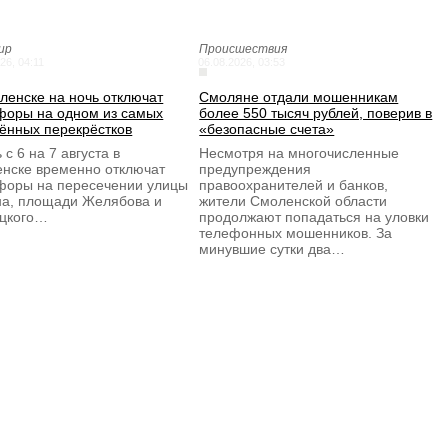
ир
Происшествия
26, 04:11
06.08.2026, 03:53
ленске на ночь отключат
Смоляне отдали мошенникам
форы на одном из самых
более 550 тысяч рублей, поверив в
ённых перекрёстков
«безопасные счета»
 с 6 на 7 августа в
Несмотря на многочисленные
нске временно отключат
предупреждения
форы на пересечении улицы
правоохранителей и банков,
а, площади Желябова и
жители Смоленской области
цкого…
продолжают попадаться на уловки
телефонных мошенников. За
минувшие сутки два…