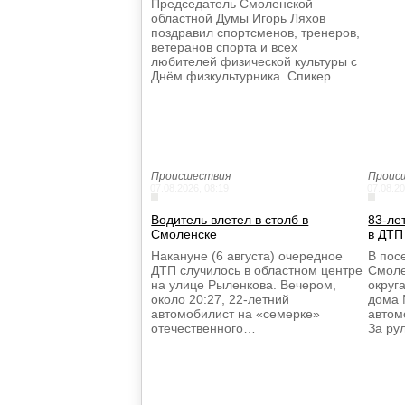
Председатель Смоленской
областной Думы Игорь Ляхов
поздравил спортсменов, тренеров,
ветеранов спорта и всех
любителей физической культуры с
Днём физкультурника. Спикер…
Происшествия
Проис
07.08.2026, 08:19
07.08.20
Водитель влетел в столб в
83-ле
Смоленске
в ДТП
Накануне (6 августа) очередное
В пос
ДТП случилось в областном центре
Смоле
на улице Рыленкова. Вечером,
округа
около 20:27, 22-летний
дома 
автомобилист на «семерке»
автом
отечественного…
За р