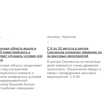
,
ь
Автомир
Общество
26, 03:14
07.08.2026, 01:09
нская область вошла в
С 6 по 10 августа в центре
0 инвестрейтинга и
Смоленска ограничат движение из-
лжит улучшать условия для
за массовых мероприятий
са
В центре Смоленска на несколько
нская область продолжает
дней изменится схема движения
у над улучшением
транспорта. Ограничения введут в
тиционного климата и
связи с проведением массовых
нием комфортных условий
мероприятий. С 6:00…
редпринимателей.
натор Василий Анохин
л рабочее совещание…