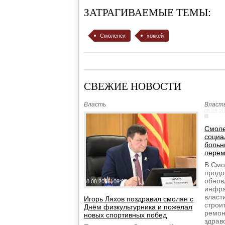
ЗАТРАГИВАЕМЫЕ ТЕМЫ:
Смоленск
хоккей
СВЕЖИЕ НОВОСТИ
Власть
Власт
08.08.20
Смоле
социа
больн
пере
В Смо
продо
обнов
08.08.2026, 09:07
инфра
власт
Игорь Ляхов поздравил смолян с
строи
Днём физкультурника и пожелал
ремон
новых спортивных побед
здрав