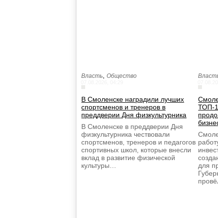
,
Власть
Общество
Власт
07.08.2026, 04:29
07.08.20
В Смоленске наградили лучших
Смоле
спортсменов и тренеров в
ТОП-1
преддверии Дня физкультурника
продо
бизне
В Смоленске в преддверии Дня
физкультурника чествовали
Смоле
спортсменов, тренеров и педагогов
работ
спортивных школ, которые внесли
инвес
вклад в развитие физической
созда
культуры…
для п
Губер
провё