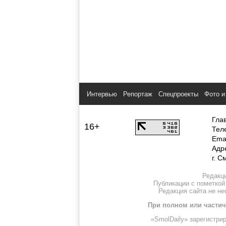
Интервью
Репортаж
Спецпроекты
Фото и
Гла
16+
Тел
Ema
Адр
г. С
Редакци
Публикации с пометкой
Редакция сайта не н
При полном или частич
«SmolDaily» зарегистри