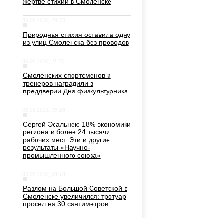
жертве стихии в Смоленске
06.08.2026, 19:55
Природная стихия оставила одну
из улиц Смоленска без проводов
06.08.2026, 11:50
Смоленских спортсменов и
тренеров наградили в
преддверии Дня физкультурника
05.08.2026, 15:26
Сергей Эсальнек: 18% экономики
региона и более 24 тысячи
рабочих мест. Эти и другие
результаты «Научно-
промышленного союза»
05.08.2026, 08:18
Разлом на Большой Советской в
Смоленске увеличился: тротуар
просел на 30 сантиметров