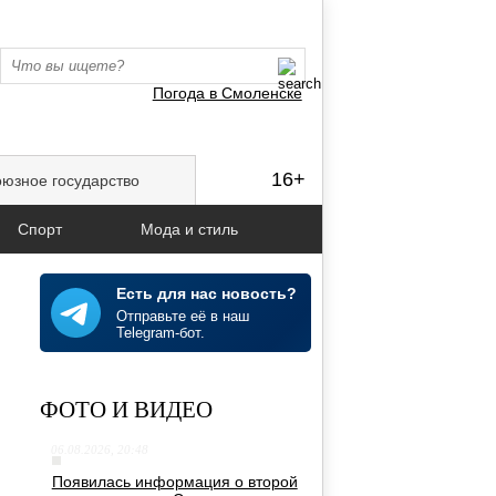
Погода в Смоленске
16+
юзное государство
Спорт
Мода и стиль
Есть для нас новость?
Отправьте её в наш
Telegram-бот.
ФОТО И ВИДЕО
й
06.08.2026, 20:48
Появилась информация о второй