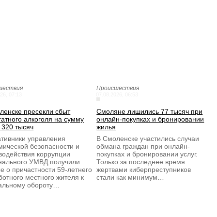
шествия
Происшествия
26, 07:13
07.08.2026, 06:53
ленске пресекли сбыт
Смоляне лишились 77 тысяч при
гатного алкоголя на сумму
онлайн-покупках и бронировании
 320 тысяч
жилья
тивники управления
В Смоленске участились случаи
мической безопасности и
обмана граждан при онлайн-
водействия коррупции
покупках и бронировании услуг.
нального УМВД получили
Только за последнее время
е о причастности 59-летнего
жертвами киберпреступников
ботного местного жителя к
стали как минимум…
альному обороту…