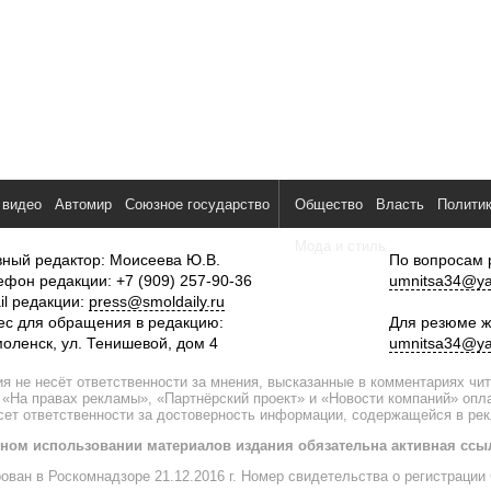
 видео
Автомир
Союзное государство
Общество
Власть
Полити
Мода и стиль
вный редактор: Моисеева Ю.В.
По вопросам 
ефон редакции: +7 (909) 257-90-36
umnitsa34@ya
il редакции:
press@smoldaily.ru
ес для обращения в редакцию:
Для резюме ж
моленск, ул. Тенишевой, дом 4
umnitsa34@ya
я не несёт ответственности за мнения, высказанные в комментариях чи
 «На правах рекламы», «Партнёрский проект» и «Новости компаний» оп
есет ответственности за достоверность информации, содержащейся в ре
ном использовании материалов издания обязательна активная ссы
рован в Роскомнадзоре 21.12.2016 г. Номер свидетельства о регистрац