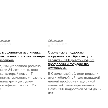
шествия
Общество
26, 06:20
07.08.2026, 05:41
р мошенников из Липецка
Смоленские подростки
ул смоленского пенсионера
погрузились в «Архитектуру
миллиона
таланта»: 200 участников, 22
профессии и государство
дники уголовного розыска
«Атториум»
жали 24-летнего жителя
ка, который помог IT-
В Смоленской области подвели
никам выманить у пожилого
итоги юбилейной, шестнадцатой
нина крупную сумму.
летней профориентационной
ой аферистов стал 75-
школы «Архитектура таланта».
ий…
Почти 200 подростков от 14 до 17
лет…