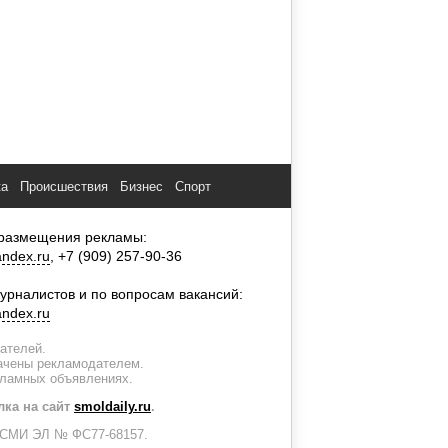
ка
Происшествия
Бизнес
Спорт
размещения рекламы:
ndex.ru
, +7 (909) 257-90-36
урналистов и по вопросам вакансий:
ndex.ru
тателей.
лачены рекламодателем.
кламных объявлениях.
лка на сайт
smoldaily.ru
.
ии СМИ ЭЛ № ФС77-68157.