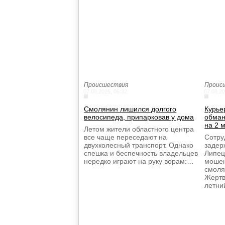
Происшествия
Проис
07.08.2026, 06:32
07.08.20
Смолянин лишился долгого
Курье
велосипеда, припарковав у дома
обман
на 2 
Летом жители областного центра
все чаще переседают на
Сотру
двухколесный транспорт. Однако
задер
спешка и беспечность владельцев
Липец
нередко играют на руку ворам:…
мошен
смоля
Жертв
летн