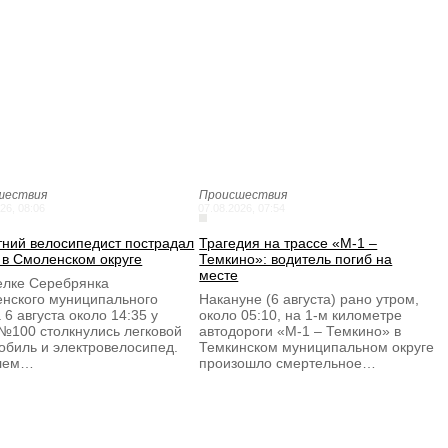
шествия
Происшествия
26, 08:06
07.08.2026, 07:54
тний велосипедист пострадал
Трагедия на трассе «М-1 –
 в Смоленском округе
Темкино»: водитель погиб на
месте
елке Серебрянка
нского муниципального
Накануне (6 августа) рано утром,
 6 августа около 14:35 у
около 05:10, на 1-м километре
№100 столкнулись легковой
автодороги «М-1 – Темкино» в
обиль и электровелосипед.
Темкинском муниципальном округе
улем…
произошло смертельное…