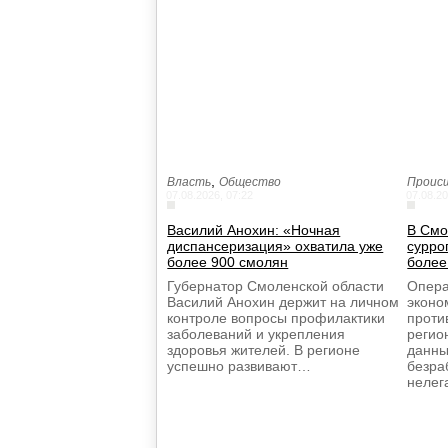
,
Власть
Общество
Проис
07.08.2026, 07:22
07.08.20
Василий Анохин: «Ночная
В Смо
диспансеризация» охватила уже
сурро
более 900 смолян
более
Губернатор Смоленской области
Опера
Василий Анохин держит на личном
эконо
контроле вопросы профилактики
проти
заболеваний и укрепления
регио
здоровья жителей. В регионе
данны
успешно развивают…
безра
нелег