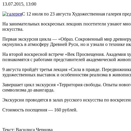
13.07.2015, 13:00
С 12 июля по 23 августа Художественная галерея пре
На занимательных воскресных лекциях посетители узнают мног
искусства.
Первая экскурсия цикла — «Образ. Сокровенный мир древнерус
окунулись в атмосферу Древней Руси, но и узнали о технике 
На второй воскресной встрече «Век Просвещения. Академия худ
познакомятся с работами представителей академической живоп
9 августа пройдёт третья лекция «Сила в правде. Передвижни
художественных выставок и особенностям реализма в живопис
Завершает цикл экскурсия «Территория свободы. Опыты нового 
символизма до авангарда.
Экскурсии проводятся в залах русского искусства по воскресен
Стоимость посещения — 160 рублей.
Текст: Василиса Чернова