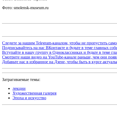
Фото: smolensk-museum.ru
Следите за нашим
Telegram-каналом
, чтобы не пропустить сам
Подписывайтесь на нас
ВКонтакте
и будьте в теме главных со
Вступайте в нашу группу в
Одноклассниках
и будьте в теме г
Смотрите наши видео на
YouTube-канале
раньше, чем они появя
Добавьте нас в избранное на
Дзене
, чтобы быть в курсе актуал
Затрагиваемые темы:
лекции
Художественная галерея
Эпоха и искусство