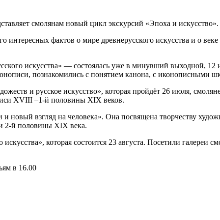
дставляет смолянам новый цикл экскурсий «Эпоха и искусство».
о интересных фактов о мире древнерусского искусства и о веке
ского искусства» — состоялась уже в минувший выходной, 12 и
иконописи, познакомились с понятием канона, с иконописными ш
ожеств и русское искусство», которая пройдёт 26 июля, смолян
иси XVIII –1-й половины XIX веков.
ки и новый взгляд на человека». Она посвящена творчеству худ
и 2-й половины XIX века.
искусства», которая состоится 23 августа. Посетили галереи см
ьям в 16.00