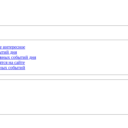
ое интересное
бытий дня
лавных событий дня
тся на сайте
ьных событий