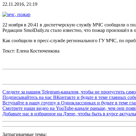
22.11.2016, 21:19
22 ноября в 20:41 в диспетчерскую службу МЧС сообщили о по
Редакции SmolDaily.ru стало известно, что пожар произошёл 
Как сообщили в пресс-службе регионального ГУ МЧС, по приб
Текст: Елена Костюченкова
Следите за нашим
Telegram-каналом
, чтобы не пропустить сам
Подписывайтесь на нас
ВКонтакте
и будьте в теме главных со
Вступайте в нашу группу в
Одноклассниках
и будьте в теме г
Смотрите наши видео на
YouTube-канале
раньше, чем они появя
Добавьте нас в избранное на
Дзене
, чтобы быть в курсе актуал
Затрагиваемые темы: