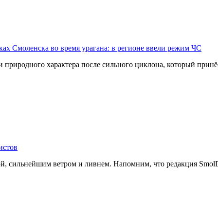
ах Смоленска во время урагана: в регионе ввели режим ЧС
 природного характера после сильного циклона, который принё
истов
й, сильнейшим ветром и ливнем. Напомним, что редакция SmolDa