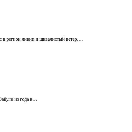
с в регион ливни и шквалистый ветер….
ily.ru из года в…