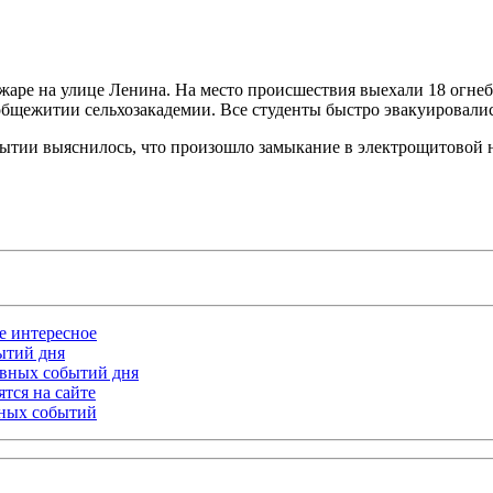
жаре на улице Ленина. На место происшествия выехали 18 огнеб
в общежитии сельхозакадемии. Все студенты быстро эвакуировал
ытии выяснилось, что произошло замыкание в электрощитовой н
ое интересное
бытий дня
лавных событий дня
тся на сайте
ьных событий