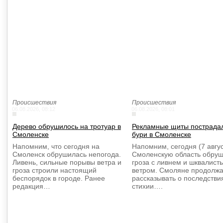
Происшествия
Происшествия
06.08.2026, 08:12
06.08.2026, 08:01
Дерево обрушилось на тротуар в
Рекламные щиты пострадал
Смоленске
бури в Смоленске
Напомним, что сегодня на
Напомним, сегодня (7 авгус
Смоленск обрушилась непогода.
Смоленскую область обру
Ливень, сильные порывы ветра и
гроза с ливнем и шквалист
гроза строили настоящий
ветром. Смоляне продолж
беспорядок в городе. Ранее
рассказывать о последстви
редакция…
стихии….