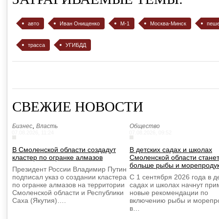
авто
Иван Онищенко
М-1
Москва-Минск
пеше
трасса
УГИБДД
СВЕЖИЕ НОВОСТИ
,
Бизнес
Власть
Общество
07.08.2026, 11:24
07.08.2026, 09:52
В Смоленской области создадут
В детских садах и школах
кластер по огранке алмазов
Смоленской области стане
больше рыбы и морепроду
Президент России Владимир Путин
подписал указ о создании кластера
С 1 сентября 2026 года в д
по огранке алмазов на территории
садах и школах начнут при
Смоленской области и Республики
новые рекомендации по
Саха (Якутия)….
включению рыбы и морепр
в…