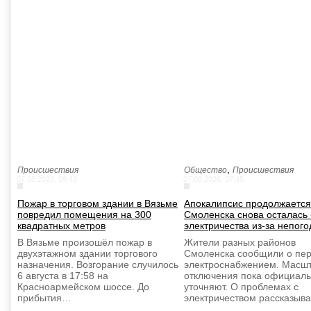
,
Происшествия
Общество
Происшествия
07.08.2026, 09:43
07.08.2026, 07:45
Пожар в торговом здании в Вязьме
Апокалипсис продолжается
повредил помещения на 300
Смоленска снова осталась 
квадратных метров
электричества из-за непог
В Вязьме произошёл пожар в
Жители разных районов
двухэтажном здании торгового
Смоленска сообщили о пер
назначения. Возгорание случилось
электроснабжением. Масш
6 августа в 17:58 на
отключения пока официаль
Красноармейском шоссе. До
уточняют. О проблемах с
прибытия…
электричеством рассказы