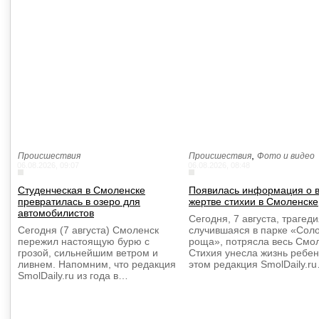
,
Происшествия
Происшествия
Фото и видео
06.08.2026, 09:07
06.08.2026, 08:48
Студенческая в Смоленске
Появилась информация о 
превратилась в озеро для
жертве стихии в Смоленске
автомобилистов
Сегодня, 7 августа, трагеди
Сегодня (7 августа) Смоленск
случившаяся в парке «Сол
пережил настоящую бурю с
роща», потрясла весь Смол
грозой, сильнейшим ветром и
Стихия унесла жизнь ребен
ливнем. Напомним, что редакция
этом редакция SmolDaily.r
SmolDaily.ru из года в…