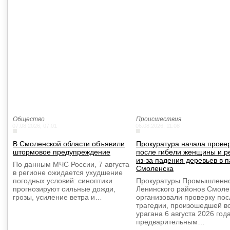
Общество
Происшествия
07.08.2026, 07:01
06.08.2026, 11:08
В Смоленской области объявили
Прокуратура начала прове
штормовое предупреждение
после гибели женщины и р
из-за падения деревьев в п
По данным МЧС России, 7 августа
Смоленска
в регионе ожидается ухудшение
погодных условий: синоптики
Прокуратуры Промышленно
прогнозируют сильные дожди,
Ленинского районов Смоле
грозы, усиление ветра и…
организовали проверку пос
трагедии, произошедшей в
урагана 6 августа 2026 год
предварительным…