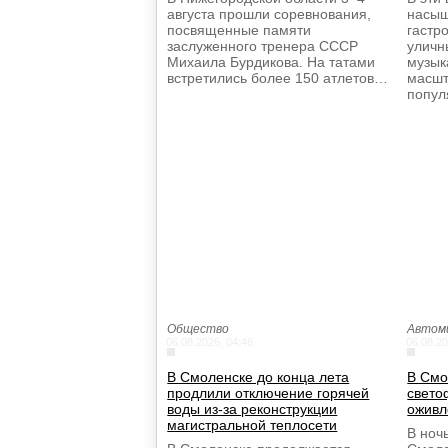
августа прошли соревнования,
насыщ
посвященные памяти
гастр
заслуженного тренера СССР
уличн
Михаила Бурдикова. На татами
музык
встретились более 150 атлетов…
масшт
попу
Общество
Автом
06.08.2026, 04:46
06.08.20
В Смоленске до конца лета
В Смо
продлили отключение горячей
свето
воды из-за реконструкции
оживл
магистральной теплосети
В ночь