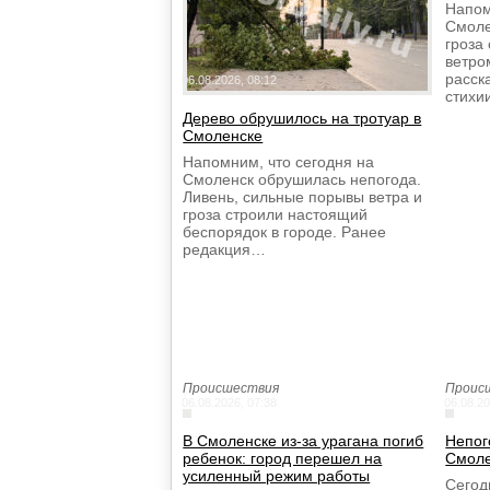
Напом
Смоле
гроза
ветро
расск
06.08.2026, 08:12
стихи
Дерево обрушилось на тротуар в
Смоленске
Напомним, что сегодня на
Смоленск обрушилась непогода.
Ливень, сильные порывы ветра и
гроза строили настоящий
беспорядок в городе. Ранее
редакция…
Происшествия
Проис
06.08.2026, 07:38
06.08.20
В Смоленске из-за урагана погиб
Непог
ребенок: город перешел на
Смоле
усиленный режим работы
Сегод