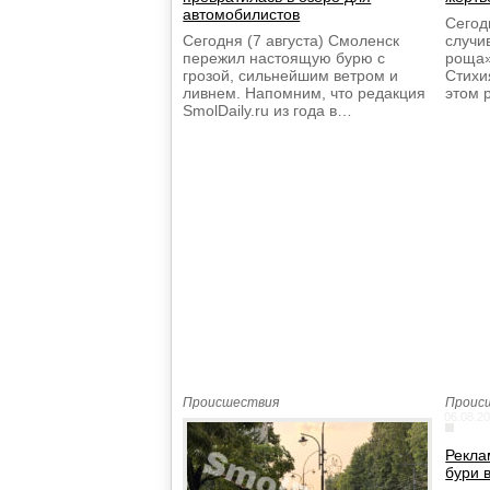
автомобилистов
Сегодн
Сегодня (7 августа) Смоленск
случи
пережил настоящую бурю с
роща»
грозой, сильнейшим ветром и
Стихи
ливнем. Напомним, что редакция
этом 
SmolDaily.ru из года в…
Происшествия
Проис
06.08.20
Рекла
бури 