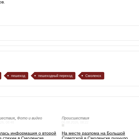
ов.
пешеход
пешеходный переход
Смоленск
,
шествия
Фото и видео
Происшествия
26, 08:48
06.08.2026, 08:22
лась информация о второй
На месте разлома на Большой
е стихии в Смоленске
Советской в Смоленске рухнуло