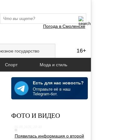
Погода в Смоленске
16+
юзное государство
Спорт
Мода и стиль
Есть для нас новость?
Отправьте её в наш
Telegram-бот.
ФОТО И ВИДЕО
06.08.2026, 20:48
Появилась информация о второй