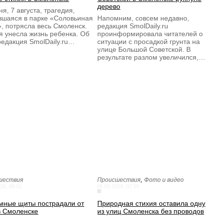
дерево
я, 7 августа, трагедия,
вшаяся в парке «Соловьиная
Напомним, совсем недавно,
, потрясла весь Смоленск.
редакция SmolDaily.ru
я унесла жизнь ребенка. Об
проинформировала читателей о
редакция SmolDaily.ru…
ситуации с просадкой грунта на
улице Большой Советской. В
результате разлом увеличился,…
,
шествия
Происшествия
Фото и видео
26, 08:01
06.08.2026, 07:55
мные щиты пострадали от
Природная стихия оставила одну
в Смоленске
из улиц Смоленска без проводов