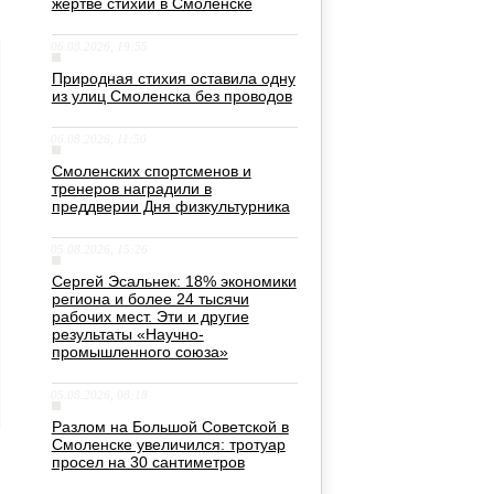
жертве стихии в Смоленске
06.08.2026, 19:55
Природная стихия оставила одну
из улиц Смоленска без проводов
06.08.2026, 11:50
Смоленских спортсменов и
тренеров наградили в
преддверии Дня физкультурника
05.08.2026, 15:26
Сергей Эсальнек: 18% экономики
региона и более 24 тысячи
рабочих мест. Эти и другие
результаты «Научно-
промышленного союза»
05.08.2026, 08:18
Разлом на Большой Советской в
Смоленске увеличился: тротуар
просел на 30 сантиметров