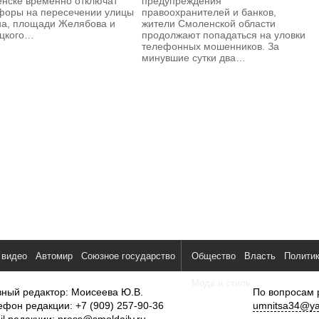
нске временно отключат
предупреждения
форы на пересечении улицы
правоохранителей и банков,
а, площади Желябова и
жители Смоленской области
цкого…
продолжают попадаться на уловки
телефонных мошенников. За
минувшие сутки два…
 видео
Автомир
Союзное государство
Общество
Власть
Полити
Мода и стиль
вный редактор: Моисеева Ю.В.
По вопросам 
ефон редакции: +7 (909) 257-90-36
umnitsa34@ya