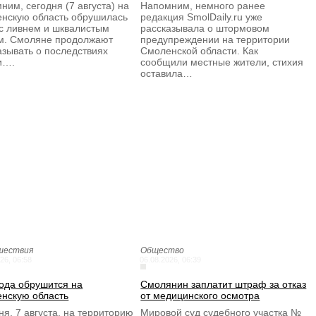
ним, сегодня (7 августа) на
Напомним, немного ранее
нскую область обрушилась
редакция SmolDaily.ru уже
 с ливнем и шквалистым
рассказывала о штормовом
м. Смоляне продолжают
предупреждении на территории
азывать о последствиях
Смоленской области. Как
и….
сообщили местные жители, стихия
оставила…
шествия
Общество
26, 06:58
06.08.2026, 06:39
ода обрушится на
Смолянин заплатит штраф за отказ
нскую область
от медицинского осмотра
ня, 7 августа, на территорию
Мировой суд судебного участка №