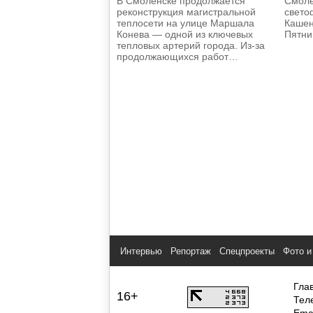
В Смоленске продолжается
Смоле
реконструкция магистральной
свето
теплосети на улице Маршала
Кашен
Конева — одной из ключевых
Пятни
тепловых артерий города. Из-за
продолжающихся работ…
Интервью
Репортаж
Спецпроекты
Фото и
Гла
16+
Тел