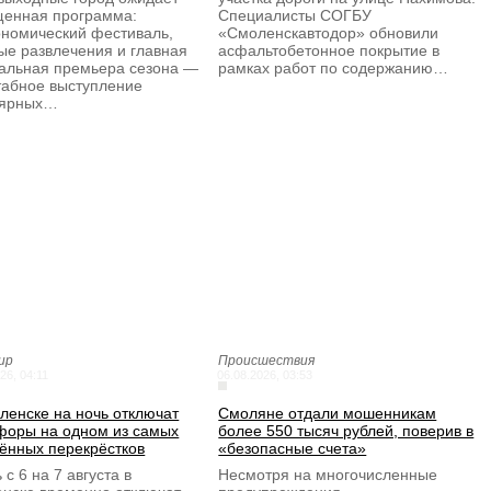
енная программа:
Специалисты СОГБУ
ономический фестиваль,
«Смоленскавтодор» обновили
ые развлечения и главная
асфальтобетонное покрытие в
альная премьера сезона —
рамках работ по содержанию…
абное выступление
лярных…
ир
Происшествия
26, 04:11
06.08.2026, 03:53
ленске на ночь отключат
Смоляне отдали мошенникам
форы на одном из самых
более 550 тысяч рублей, поверив в
ённых перекрёстков
«безопасные счета»
 с 6 на 7 августа в
Несмотря на многочисленные