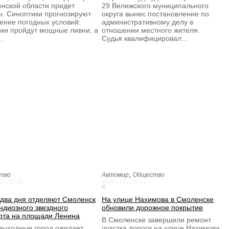
нской области придет
29 Велижского муниципального
н. Синоптики прогнозируют
округа вынес постановление по
ение погодных условий:
административному делу в
ми пройдут мощные ливни, а
отношении местного жителя.
…
Судья квалифицировал…
,
тво
Автомир
Общество
26, 05:35
06.08.2026, 05:23
 два дня отделяют Смоленск
На улице Нахимова в Смоленске
андиозного звездного
обновили дорожное покрытие
рта на площади Ленина
В Смоленске завершили ремонт
 выходные город ожидает
участка дороги на улице Нахимова.