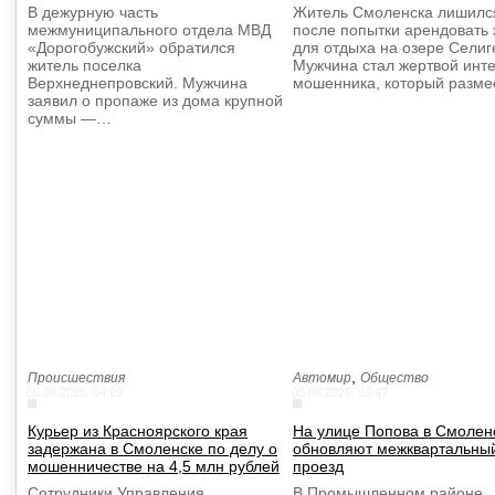
В дежурную часть
Житель Смоленска лишилс
межмуниципального отдела МВД
после попытки арендовать
«Дорогобужский» обратился
для отдыха на озере Селиг
житель поселка
Мужчина стал жертвой инте
Верхнеднепровский. Мужчина
мошенника, который разме
заявил о пропаже из дома крупной
суммы —…
,
Происшествия
Автомир
Общество
05.08.2026, 04:29
05.08.2026, 03:47
Курьер из Красноярского края
На улице Попова в Смолен
задержана в Смоленске по делу о
обновляют межквартальны
мошенничестве на 4,5 млн рублей
проезд
Сотрудники Управления
В Промышленном районе