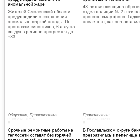
аномальной жаре
43-летняя женщина обрати
Жителей Смоленской области
отдел полиции № 2 с заяв
предупредили о сохранении
пропаже смартфона. Гадже
аномально жаркой погоды. По
после того, как она остави
прогнозам синоптиков, 6 августа
воздух в регионе прогреется до
+33…
,
Общество
Происшествия
Происшествия
05.08.2026, 07:14
05.08.2026, 06:39
Срочные ремонтные работы на
В Рославльском округе бан
теплосети оставят без горячей
превратилась в пепелище 