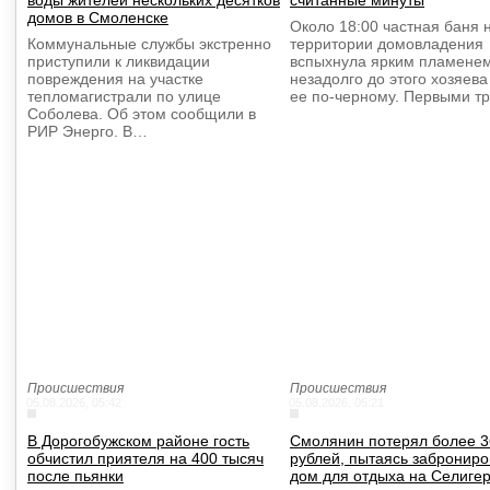
воды жителей нескольких десятков
считанные минуты
домов в Смоленске
Около 18:00 частная баня 
Коммунальные службы экстренно
территории домовладения
приступили к ликвидации
вспыхнула ярким пламене
повреждения на участке
незадолго до этого хозяева
тепломагистрали по улице
ее по-черному. Первыми т
Соболева. Об этом сообщили в
РИР Энерго. В…
Происшествия
Происшествия
05.08.2026, 05:42
05.08.2026, 05:21
В Дорогобужском районе гость
Смолянин потерял более 3
обчистил приятеля на 400 тысяч
рублей, пытаясь заброниро
после пьянки
дом для отдыха на Селиге