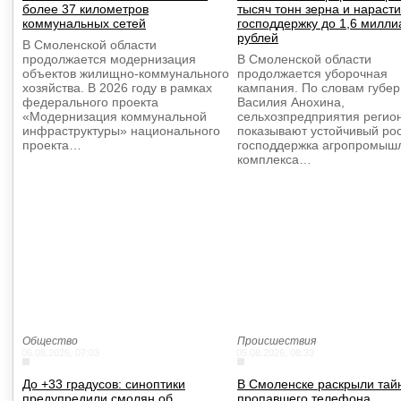
более 37 километров
тысяч тонн зерна и нараст
коммунальных сетей
господдержку до 1,6 милли
рублей
В Смоленской области
продолжается модернизация
В Смоленской области
объектов жилищно-коммунального
продолжается уборочная
хозяйства. В 2026 году в рамках
кампания. По словам губе
федерального проекта
Василия Анохина,
«Модернизация коммунальной
сельхозпредприятия регио
инфраструктуры» национального
показывают устойчивый рос
проекта…
господдержка агропромыш
комплекса…
Общество
Происшествия
06.08.2026, 07:03
05.08.2026, 08:33
До +33 градусов: синоптики
В Смоленске раскрыли тай
предупредили смолян об
пропавшего телефона