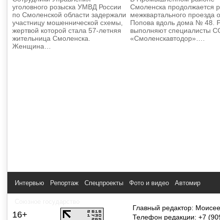
уголовного розыска УМВД России
Смоленска продолжается 
по Смоленской области задержали
межквартального проезда 
участницу мошеннической схемы,
Попова вдоль дома № 48. 
жертвой которой стала 57-летняя
выполняют специалисты 
жительница Смоленска.
«Смоленскавтодор»….
Женщина…
Интервью
Репортаж
Спецпроекты
Фото и видео
Автомир
Союзное государство
Главный редактор: Моисее
16+
Телефон редакции: +7 (90