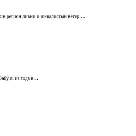
с в регион ливни и шквалистый ветер….
ily.ru из года в…