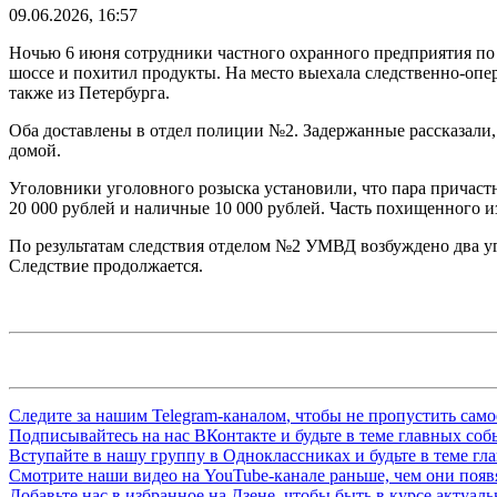
09.06.2026, 16:57
Ночью 6 июня сотрудники частного охранного предприятия по 
шоссе и похитил продукты. На место выехала следственно‑опер
также из Петербурга.
Оба доставлены в отдел полиции №2. Задержанные рассказали, 
домой.
Уголовники уголовного розыска установили, что пара причастн
20 000 рублей и наличные 10 000 рублей. Часть похищенного и
По результатам следствия отделом №2 УМВД возбуждено два уго
Следствие продолжается.
Следите за нашим
Telegram-каналом
, чтобы не пропустить сам
Подписывайтесь на нас
ВКонтакте
и будьте в теме главных со
Вступайте в нашу группу в
Одноклассниках
и будьте в теме г
Смотрите наши видео на
YouTube-канале
раньше, чем они появя
Добавьте нас в избранное на
Дзене
, чтобы быть в курсе актуал