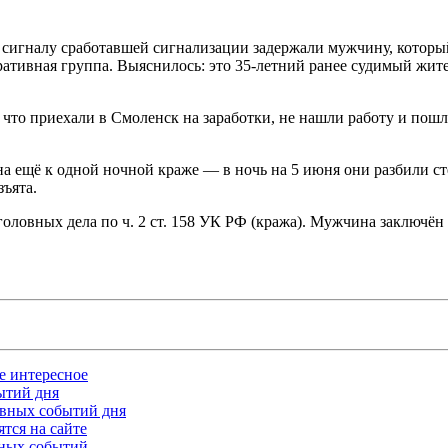
сигналу сработавшей сигнализации задержали мужчину, который
ативная группа. Выяснилось: это 35‑летний ранее судимый жител
что приехали в Смоленск на заработки, не нашли работу и пошли
а ещё к одной ночной краже — в ночь на 5 июня они разбили ст
зъята.
ловных дела по ч. 2 ст. 158 УК РФ (кража). Мужчина заключён п
ое интересное
бытий дня
лавных событий дня
тся на сайте
ьных событий