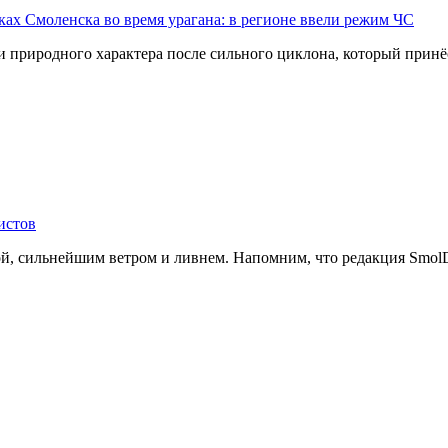
ах Смоленска во время урагана: в регионе ввели режим ЧС
 природного характера после сильного циклона, который принё
истов
й, сильнейшим ветром и ливнем. Напомним, что редакция SmolDa