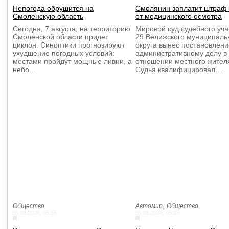
Непогода обрушится на
Смолянин заплатит штраф 
Смоленскую область
от медицинского осмотра
Сегодня, 7 августа, на территорию
Мировой суд судебного уч
Смоленской области придет
29 Велижского муниципаль
циклон. Синоптики прогнозируют
округа вынес постановлени
ухудшение погодных условий:
административному делу в
местами пройдут мощные ливни, а
отношении местного жител
небо…
Судья квалифицировал…
,
Общество
Автомир
Общество
06.08.2026, 05:35
06.08.2026, 05:23