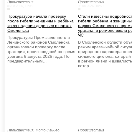
Происшествия
Происшествия
06.08.2026, 11:08
06.08.2026, 10:59
Прокуратура начала проверку
Стали известны подробнос
после гибели женщины и ребёнка
гибели ребёнка и женщины
из-за падения деревьев в парках
парках Смоленска во врем
Смоленска
урагана: в регионе ввели 
ЧС
Прокуратуры Промышленного и
Ленинского районов Смоленска
В Смоленской области объ
организовали проверку после
режим чрезвычайной ситуа
трагедии, произошедшей во время
природного характера пос
урагана 6 августа 2026 года. По
сильного циклона, который
предварительным…
в регион ливни и шквалист
ветер….
,
Происшествия
Фото и видео
Происшествия