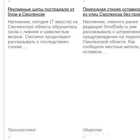
Рекламные щиты пострадали от
Природная стихия оставил
бури в Смоленске
из улиц Смоленска без про
Напомним, сегодня (7 августа) на
Напомним, немного ранее
Смоленскую область обрушилась
редакция SmolDaily.ru уже
гроза с ливнем и шквалистым
рассказывала о штормовом
ветром. Смоляне продолжают
предупреждении на террит
рассказывать о последствиях
Смоленской области. Как
стихии….
сообщили местные жители,
оставила…
Происшествия
Общество
06.08.2026, 06:58
06.08.2026, 06:39