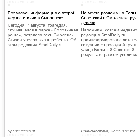
06.08.2026, 08:48
06.08.2026, 08:22
Появилась информация о второй
На месте разлома на Боль
жертве стихии в Смоленске
Советской в Смоленске ру
дерево
Сегодня, 7 августа, трагедия,
случившаяся в парке «Соловьиная
Напомним, совсем недавно
роща», потрясла весь Смоленск.
редакция SmolDaily.ru
Стихия унесла жизнь ребенка. Об
проинформировала читате
этом редакция SmolDaily.ru…
ситуации с просадкой грунт
улице Большой Советской.
результате разлом увелич
,
Происшествия
Происшествия
Фото и видео
06.08.2026, 08:01
06.08.2026, 07:55