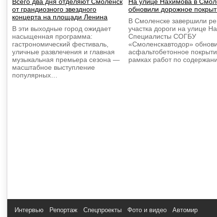
Всего два дня отделяют Смоленск
На улице Нахимова в Смол
от грандиозного звездного
обновили дорожное покрыт
концерта на площади Ленина
В Смоленске завершили р
В эти выходные город ожидает
участка дороги на улице Н
насыщенная программа:
Специалисты СОГБУ
гастрономический фестиваль,
«Смоленскавтодор» обнов
уличные развлечения и главная
асфальтобетонное покрыти
музыкальная премьера сезона —
рамках работ по содержа
масштабное выступление
популярных…
Интервью
Репортаж
Спецпроекты
Фото и видео
Автомир