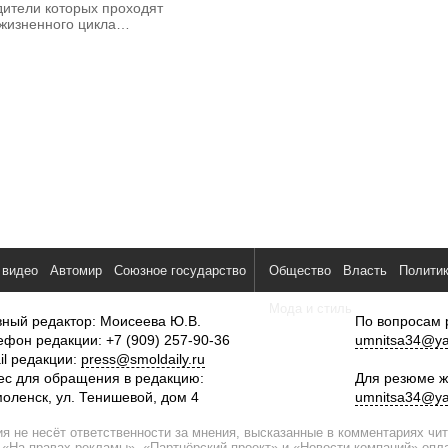
дители которых проходят
 жизненного цикла…
 видео
Автомир
Союзное государство
Общество
Власть
Полити
Мода и стиль
вный редактор: Моисеева Ю.В.
По вопросам 
ефон редакции: +7 (909) 257-90-36
umnitsa34@ya
il редакции:
press@smoldaily.ru
ес для обращения в редакцию:
Для резюме ж
моленск, ул. Тенишевой, дом 4
umnitsa34@ya
я не несёт ответственности за мнения, высказанные в комментариях чи
 «На правах рекламы», «Партнёрский проект» и «Новости компаний» оп