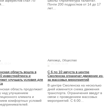
ой аферистов стал 75-
школы «Архитектура таланта».
ий…
Почти 200 подростков от 14 до 17
лет…
,
ь
Автомир
Общество
26, 03:14
07.08.2026, 01:09
нская область вошла в
С 6 по 10 августа в центре
0 инвестрейтинга и
Смоленска ограничат движение из-
лжит улучшать условия для
за массовых мероприятий
са
В центре Смоленска на несколько
нская область продолжает
дней изменится схема движения
у над улучшением
транспорта. Ограничения введут в
тиционного климата и
связи с проведением массовых
нием комфортных условий
мероприятий. С 6:00…
редпринимателей.