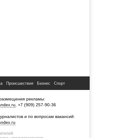
ка
Происшествия
Бизнес
Спорт
размещения рекламы:
ndex.ru
, +7 (909) 257-90-36
урналистов и по вопросам вакансий:
ndex.ru
тателей.
лачены рекламодателем.