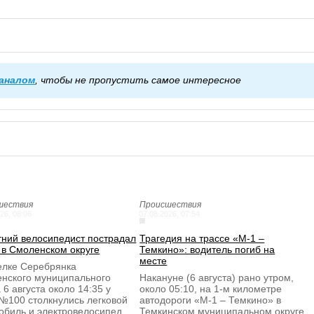
каналом
, чтобы не пропустить самое интересное
шествия
Происшествия
26, 08:06
07.08.2026, 07:54
тний велосипедист пострадал
Трагедия на трассе «М-1 –
 в Смоленском округе
Темкино»: водитель погиб на
месте
елке Серебрянка
нского муниципального
Накануне (6 августа) рано утром,
 6 августа около 14:35 у
около 05:10, на 1-м километре
№100 столкнулись легковой
автодороги «М-1 – Темкино» в
обиль и электровелосипед.
Темкинском муниципальном округе