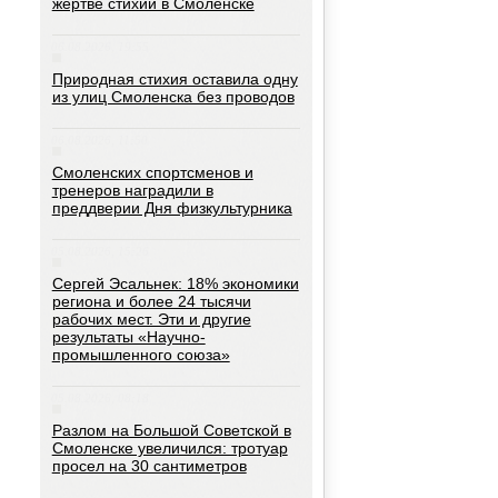
жертве стихии в Смоленске
06.08.2026, 19:55
Природная стихия оставила одну
из улиц Смоленска без проводов
06.08.2026, 11:50
Смоленских спортсменов и
тренеров наградили в
преддверии Дня физкультурника
05.08.2026, 15:26
Сергей Эсальнек: 18% экономики
региона и более 24 тысячи
рабочих мест. Эти и другие
результаты «Научно-
промышленного союза»
05.08.2026, 08:18
Разлом на Большой Советской в
Смоленске увеличился: тротуар
просел на 30 сантиметров