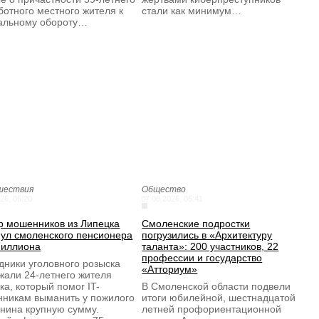
ботного местного жителя к
стали как минимум…
альному обороту…
шествия
Общество
26, 06:20
07.08.2026, 05:41
р мошенников из Липецка
Смоленские подростки
ул смоленского пенсионера
погрузились в «Архитектуру
миллиона
таланта»: 200 участников, 22
профессии и государство
дники уголовного розыска
«Атториум»
жали 24-летнего жителя
ка, который помог IT-
В Смоленской области подвели
никам выманить у пожилого
итоги юбилейной, шестнадцатой
нина крупную сумму.
летней профориентационной