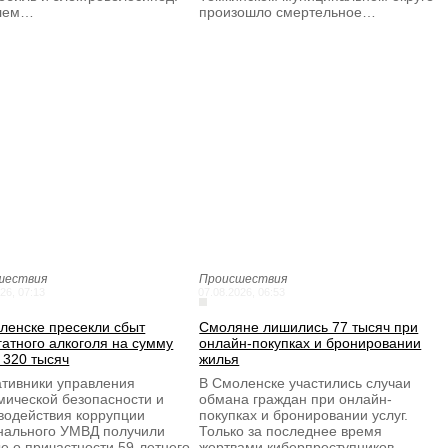
улем…
произошло смертельное…
шествия
Происшествия
26, 07:13
07.08.2026, 06:53
ленске пресекли сбыт
Смоляне лишились 77 тысяч при
гатного алкоголя на сумму
онлайн-покупках и бронировании
 320 тысяч
жилья
тивники управления
В Смоленске участились случаи
мической безопасности и
обмана граждан при онлайн-
водействия коррупции
покупках и бронировании услуг.
нального УМВД получили
Только за последнее время
е о причастности 59-летнего
жертвами киберпреступников