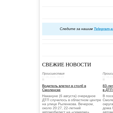
Следите за нашим
Telegram-
СВЕЖИЕ НОВОСТИ
Происшествия
Проис
07.08.2026, 08:19
07.08.20
Водитель влетел в столб в
83-ле
Смоленске
в ДТП
Накануне (6 августа) очередное
В пос
ДТП случилось в областном центре
Смоле
на улице Рыленкова. Вечером,
округа
около 20:27, 22-летний
дома 
автомобилист на «семерке»
автом