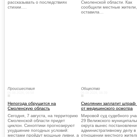
рассказывать о последствиях
Смоленской области. Как
стихии….
сообщили местные жители,
оставила…
Происшествия
Общество
06.08.2026, 06:58
06.08.2026, 06:39
Непогода обрушится на
Смолянин заплатит штраф 
Смоленскую область
от медицинского осмотра
Сегодня, 7 августа, на территорию
Мировой суд судебного уч
Смоленской области придет
29 Велижского муниципаль
циклон. Синоптики прогнозируют
округа вынес постановлени
ухудшение погодных условий:
административному делу в
местами пройдут мощные ливни, а
отношении местного жител