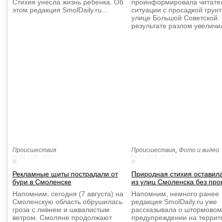
Стихия унесла жизнь ребенка. Об
проинформировала читате
этом редакция SmolDaily.ru…
ситуации с просадкой грунт
улице Большой Советской.
результате разлом увелич
,
Происшествия
Происшествия
Фото и видео
06.08.2026, 08:01
06.08.2026, 07:55
Рекламные щиты пострадали от
Природная стихия оставил
бури в Смоленске
из улиц Смоленска без про
Напомним, сегодня (7 августа) на
Напомним, немного ранее
Смоленскую область обрушилась
редакция SmolDaily.ru уже
гроза с ливнем и шквалистым
рассказывала о штормовом
ветром. Смоляне продолжают
предупреждении на террит