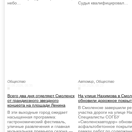
небо…
Судья квалифицировал…
,
Общество
Автомир
Общество
06.08.2026, 05:35
06.08.2026, 05:23
Всего два дня отделяют Смоленск
На улице Нахимова в Смол
от грандиозного звездного
обновили дорожное покрыт
концерта на площади Ленина
В Смоленске завершили р
В эти выходные город ожидает
участка дороги на улице Н
насыщенная программа:
Специалисты СОГБУ
гастрономический фестиваль,
«Смоленскавтодор» обнов
уличные развлечения и главная
асфальтобетонное покрыти
музыкальная премьера сезона —
рамках работ по содержа