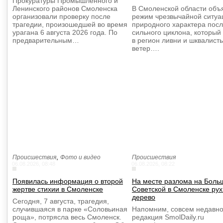
Прокуратуры Промышленного и
Ленинского районов Смоленска
В Смоленской области объ
организовали проверку после
режим чрезвычайной ситуа
трагедии, произошедшей во время
природного характера пос
урагана 6 августа 2026 года. По
сильного циклона, который
предварительным…
в регион ливни и шквалист
ветер….
,
Происшествия
Фото и видео
Происшествия
06.08.2026, 08:48
06.08.2026, 08:22
Появилась информация о второй
На месте разлома на Боль
жертве стихии в Смоленске
Советской в Смоленске ру
дерево
Сегодня, 7 августа, трагедия,
случившаяся в парке «Соловьиная
Напомним, совсем недавно
роща», потрясла весь Смоленск.
редакция SmolDaily.ru