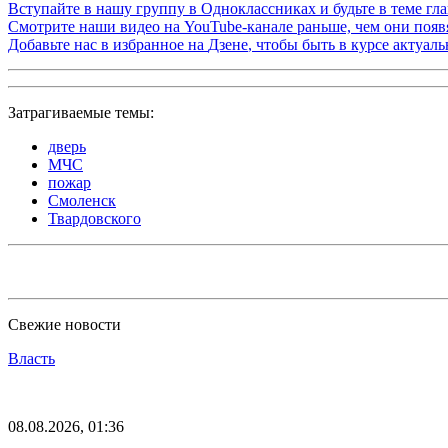
Вступайте в нашу группу в
Одноклассниках
и будьте в теме г
Смотрите наши видео на
YouTube-канале
раньше, чем они появя
Добавьте нас в избранное на
Дзене
, чтобы быть в курсе актуал
Затрагиваемые темы:
дверь
МЧС
пожар
Смоленск
Твардовского
Свежие новости
Власть
08.08.2026, 01:36