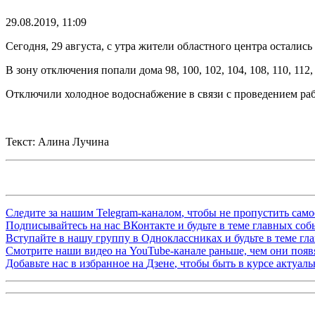
29.08.2019, 11:09
Сегодня, 29 августа, с утра жители областного центра остались
В зону отключения попали дома 98, 100, 102, 104, 108, 110, 11
Отключили холодное водоснабжение в связи с проведением рабо
Текст: Алина Лучина
Следите за нашим
Telegram-каналом
, чтобы не пропустить сам
Подписывайтесь на нас
ВКонтакте
и будьте в теме главных со
Вступайте в нашу группу в
Одноклассниках
и будьте в теме г
Смотрите наши видео на
YouTube-канале
раньше, чем они появя
Добавьте нас в избранное на
Дзене
, чтобы быть в курсе актуал