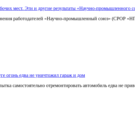
абочих мест. Эти и другие результаты «Научно-промышленного с
инения работодателей «Научно-промышленный союз» (СРОР «НП
ге огонь едва не уничтожил гараж и дом
ытка самостоятельно отремонтировать автомобиль едва не прив