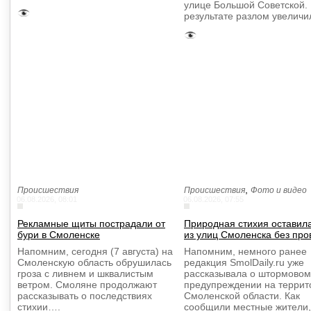
улице Большой Советской.
результате разлом увелич
,
Происшествия
Происшествия
Фото и видео
06.08.2026, 08:01
06.08.2026, 07:55
Рекламные щиты пострадали от
Природная стихия оставил
бури в Смоленске
из улиц Смоленска без про
Напомним, сегодня (7 августа) на
Напомним, немного ранее
Смоленскую область обрушилась
редакция SmolDaily.ru уже
гроза с ливнем и шквалистым
рассказывала о штормовом
ветром. Смоляне продолжают
предупреждении на террит
рассказывать о последствиях
Смоленской области. Как
стихии….
сообщили местные жители,