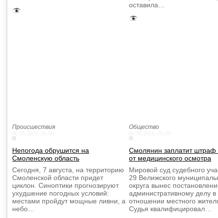
оставила…
Происшествия
Общество
06.08.2026, 06:58
06.08.2026, 06:39
Непогода обрушится на
Смолянин заплатит штраф 
Смоленскую область
от медицинского осмотра
Сегодня, 7 августа, на территорию
Мировой суд судебного уч
Смоленской области придет
29 Велижского муниципаль
циклон. Синоптики прогнозируют
округа вынес постановлени
ухудшение погодных условий:
административному делу в
местами пройдут мощные ливни, а
отношении местного жител
небо…
Судья квалифицировал…