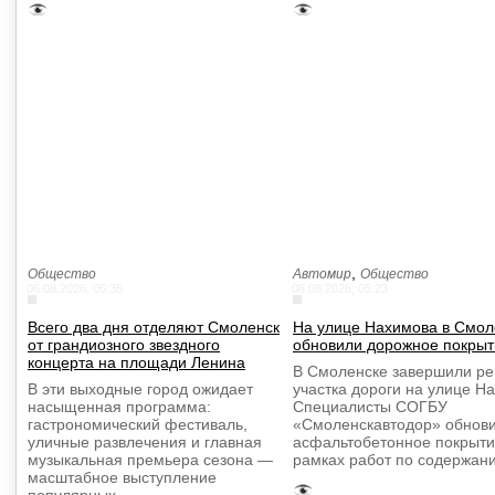
,
Общество
Автомир
Общество
06.08.2026, 05:35
06.08.2026, 05:23
Всего два дня отделяют Смоленск
На улице Нахимова в Смол
от грандиозного звездного
обновили дорожное покрыт
концерта на площади Ленина
В Смоленске завершили р
В эти выходные город ожидает
участка дороги на улице Н
насыщенная программа:
Специалисты СОГБУ
гастрономический фестиваль,
«Смоленскавтодор» обнов
уличные развлечения и главная
асфальтобетонное покрыти
музыкальная премьера сезона —
рамках работ по содержа
масштабное выступление