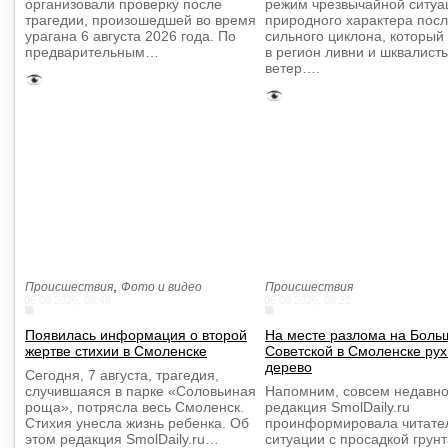
организовали проверку после
режим чрезвычайной ситуа
трагедии, произошедшей во время
природного характера пос
урагана 6 августа 2026 года. По
сильного циклона, который
предварительным…
в регион ливни и шквалист
ветер….
,
Происшествия
Фото и видео
Происшествия
06.08.2026, 08:48
06.08.2026, 08:22
Появилась информация о второй
На месте разлома на Боль
жертве стихии в Смоленске
Советской в Смоленске ру
дерево
Сегодня, 7 августа, трагедия,
случившаяся в парке «Соловьиная
Напомним, совсем недавно
роща», потрясла весь Смоленск.
редакция SmolDaily.ru
Стихия унесла жизнь ребенка. Об
проинформировала читате
этом редакция SmolDaily.ru…
ситуации с просадкой грунт