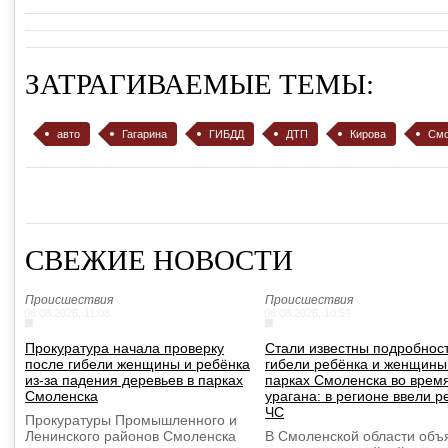
ЗАТРАГИВАЕМЫЕ ТЕМЫ:
авто
Гагарина
ГИБДД
ДТП
Кирова
Смо
СВЕЖИЕ НОВОСТИ
Происшествия
Происшествия
06.08.2026, 11:08
06.08.2026, 10:59
Прокуратура начала проверку
Стали известны подробнос
после гибели женщины и ребёнка
гибели ребёнка и женщины
из-за падения деревьев в парках
парках Смоленска во врем
Смоленска
урагана: в регионе ввели 
ЧС
Прокуратуры Промышленного и
Ленинского районов Смоленска
В Смоленской области объ