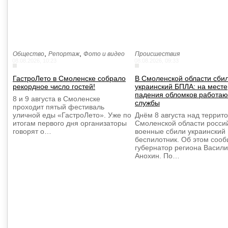
,
,
Общество
Репортаж
Фото и видео
Происшествия
08.08.2026, 10:23
08.08.2026, 09:33
ГастроЛето в Смоленске собрало
В Смоленской области сби
рекордное число гостей!
украинский БПЛА: на месте
падения обломков работаю
8 и 9 августа в Смоленске
службы
проходит пятый фестиваль
уличной еды «ГастроЛето». Уже по
Днём 8 августа над террит
итогам первого дня организаторы
Смоленской области росси
говорят о…
военные сбили украинский
беспилотник. Об этом соо
губернатор региона Васил
Анохин. По…