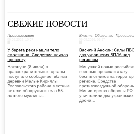
СВЕЖИЕ НОВОСТИ
,
,
Происшествия
Власть
Общество
Происшес
09.08.2026, 10:07
09.08.2026, 08:37
У берега реки нашли тело
Василий Анохин: Силы ПВ
смолянина. Следствие начало
два украинских БПЛА над
проверку
регионом
Накануне (8 июля) в
Минувшей ночью российск
правоохранительные органы
военные пресекли атаку
поступило сообщение: вблизи
беспилотников на террито
деревни Малые Кириллы
региона. Средства
Рославльского района местные
противовоздушной оборон
жители обнаружили тело 55-
Министерства обороны РФ
летнего мужчины…
уничтожили два украинских
дрона…