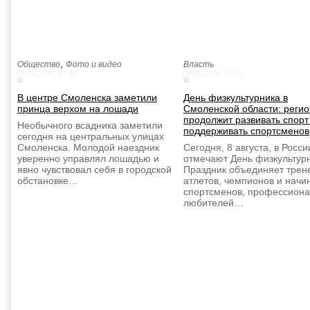
,
Общество
Фото и видео
Власть
08.08.2026, 03:45
08.08.2026, 01:36
В центре Смоленска заметили
День физкультурника в
принца верхом на лошади
Смоленской области: регио
продолжит развивать спорт
Необычного всадника заметили
поддерживать спортсменов
сегодня на центральных улицах
Смоленска. Молодой наездник
Сегодня, 8 августа, в Росси
уверенно управлял лошадью и
отмечают День физкультурн
явно чувствовал себя в городской
Праздник объединяет трен
обстановке…
атлетов, чемпионов и нач
спортсменов, профессиона
любителей…