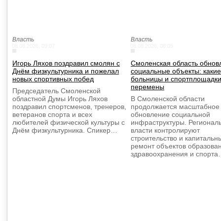
Власть
Власть
08.08.2026, 09:07
08.08.2026, 08:05
Игорь Ляхов поздравил смолян с
Смоленская область обнов
Днём физкультурника и пожелал
социальные объекты: какие
новых спортивных побед
больницы и спортплощадки
перемены
Председатель Смоленской
областной Думы Игорь Ляхов
В Смоленской области
поздравил спортсменов, тренеров,
продолжается масштабное
ветеранов спорта и всех
обновление социальной
любителей физической культуры с
инфраструктуры. Регионал
Днём физкультурника. Спикер…
власти контролируют
строительство и капитальн
ремонт объектов образова
здравоохранения и спорта