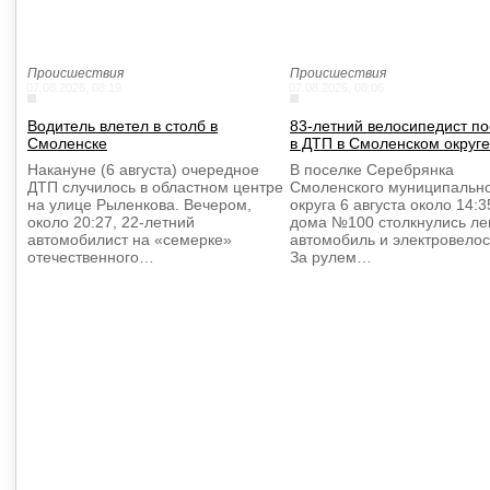
Происшествия
Происшествия
07.08.2026, 08:19
07.08.2026, 08:06
Водитель влетел в столб в
83-летний велосипедист п
Смоленске
в ДТП в Смоленском округе
Накануне (6 августа) очередное
В поселке Серебрянка
ДТП случилось в областном центре
Смоленского муниципальн
на улице Рыленкова. Вечером,
округа 6 августа около 14:3
около 20:27, 22-летний
дома №100 столкнулись ле
автомобилист на «семерке»
автомобиль и электровелос
отечественного…
За рулем…