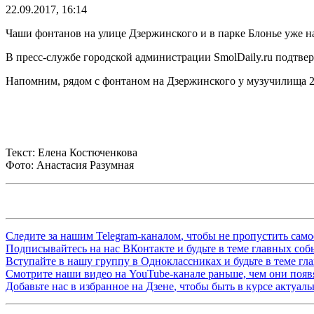
22.09.2017, 16:14
Чаши фонтанов на улице Дзержинского и в парке Блонье уже н
В пресс-службе городской администрации SmolDaily.ru подтве
Напомним, рядом с фонтаном на Дзержинского у музучилища 2
Текст: Елена Костюченкова
Фото: Анастасия Разумная
Следите за нашим
Telegram-каналом
, чтобы не пропустить сам
Подписывайтесь на нас
ВКонтакте
и будьте в теме главных со
Вступайте в нашу группу в
Одноклассниках
и будьте в теме г
Смотрите наши видео на
YouTube-канале
раньше, чем они появя
Добавьте нас в избранное на
Дзене
, чтобы быть в курсе актуал