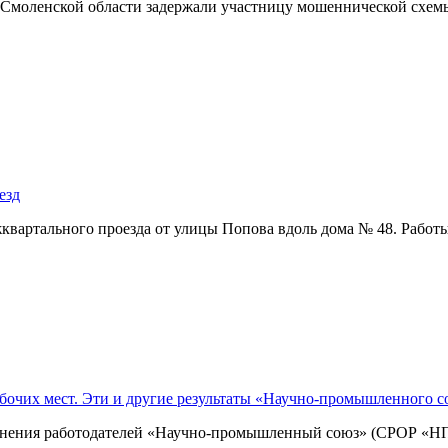
моленской области задержали участницу мошеннической схемы,
езд
квартального проезда от улицы Попова вдоль дома № 48. Раб
абочих мест. Эти и другие результаты «Научно-промышленного с
инения работодателей «Научно-промышленный союз» (СРОР «НП