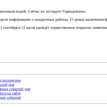
аполнили водой. Сейчас их тестирует Горводоканал.
рдили информацию о наладочных работах. О сроках включения фо
3 сентября в 12 часов пройдёт торжественное открытие памятн
ое интересное
бытий дня
лавных событий дня
тся на сайте
ьных событий