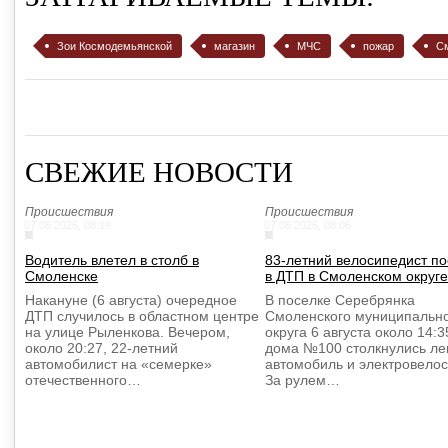
Зои Космодемьянской
магазин
МЧС
пожар
С
СВЕЖИЕ НОВОСТИ
Происшествия
Происшествия
07.08.2026, 08:19
07.08.2026, 08:06
Водитель влетел в столб в
83-летний велосипедист п
Смоленске
в ДТП в Смоленском округе
Накануне (6 августа) очередное
В поселке Серебрянка
ДТП случилось в областном центре
Смоленского муниципальн
на улице Рыленкова. Вечером,
округа 6 августа около 14:3
около 20:27, 22-летний
дома №100 столкнулись ле
автомобилист на «семерке»
автомобиль и электровелос
отечественного…
За рулем…