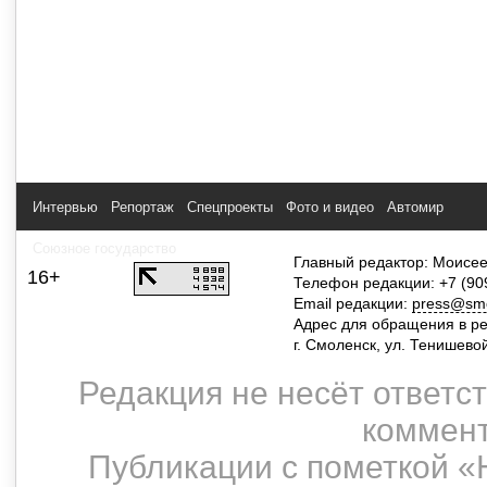
Интервью
Репортаж
Спецпроекты
Фото и видео
Автомир
Союзное государство
Главный редактор: Моисее
16+
Телефон редакции: +7 (90
Email редакции:
press@smol
Адрес для обращения в р
г. Смоленск, ул. Тенишево
Редакция не несёт ответс
коммент
Публикации с пометкой «