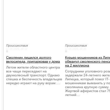
Происшествия
Происшествия
07.08.2026, 06:32
07.08.2026, 06:20
Смолянин лишился долгого
Курьер мошенников из Лип
велосипеда, припарковав у дома
обманул смоленского пенс
на 2 миллиона
Летом жители областного центра
все чаще переседают на
Сотрудники уголовного роз
двухколесный транспорт. Однако
задержали 24-летнего жит
спешка и беспечность владельцев
Липецка, который помог IT-
нередко играют на руку ворам:…
мошенникам выманить у п
смолянина крупную сумму.
Жертвой аферистов стал 7
летний…