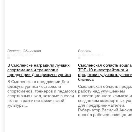
,
Власть
Общество
Власть
07.08.2026, 04:29
07.08.2026, 03:14
В Смоленске наградили лучших
Смоленская область вошла
спортсменов и тренеров в
ТОП-10 инвестрейтинга и
преддверии Дня физкультурника
продолжит улучшать услов
бизнеса
В Смоленске в преддверии Дня
физкультурника чествовали
Смоленская область продо
спортсменов, тренеров и педагогов
работу над улучшением
спортивных школ, которые внесли
инвестиционного климата и
вклад в развитие физической
созданием комфортных ус
культуры…
для предпринимателей.
Губернатор Василий Анохи
провёл рабочее совещани