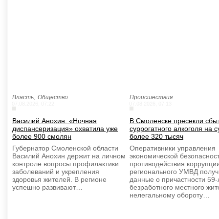
,
Власть
Общество
Происшествия
07.08.2026, 07:22
07.08.2026, 07:13
Василий Анохин: «Ночная
В Смоленске пресекли сбы
диспансеризация» охватила уже
суррогатного алкоголя на 
более 900 смолян
более 320 тысяч
Губернатор Смоленской области
Оперативники управления
Василий Анохин держит на личном
экономической безопаснос
контроле вопросы профилактики
противодействия коррупци
заболеваний и укрепления
регионального УМВД полу
здоровья жителей. В регионе
данные о причастности 59-
успешно развивают…
безработного местного жит
нелегальному обороту…