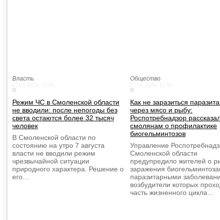
Власть
Общество
07.08.2026, 12:06
07.08.2026, 11:29
Режим ЧС в Смоленской области
Как не заразиться паразит
не вводили: после непогоды без
через мясо и рыбу:
света остаются более 32 тысяч
Роспотребнадзор рассказа
человек
смолянам о профилактике
биогельминтозов
В Смоленской области по
состоянию на утро 7 августа
Управление Роспотребнадз
власти не вводили режим
Смоленской области
чрезвычайной ситуации
предупредило жителей о р
природного характера. Решение о
заражения биогельминтоз
его…
паразитарными заболеван
возбудители которых прохо
часть жизненного цикла…