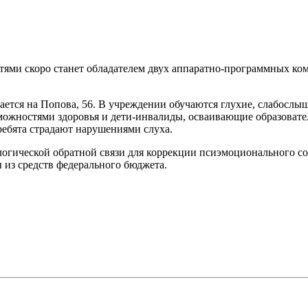
стями скоро станет обладателем двух аппаратно-программных к
гается на Попова, 56. В учреждении обучаются глухие, слабос
зможностями здоровья и дети-инвалиды, осваивающие образоват
ребята страдают нарушениями слуха.
ологической обратной связи для коррекции псиэмоционального с
 из средств федерального бюджета.