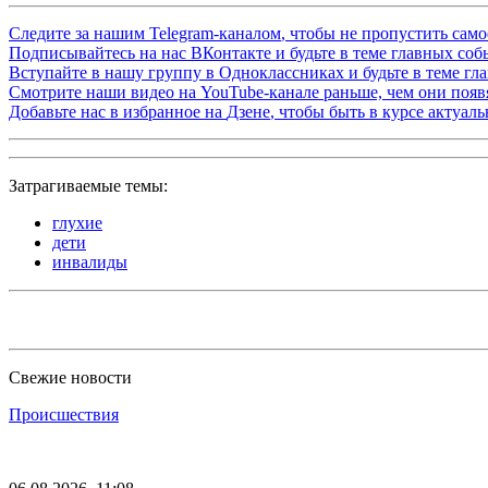
Следите за нашим
Telegram-каналом
, чтобы не пропустить сам
Подписывайтесь на нас
ВКонтакте
и будьте в теме главных со
Вступайте в нашу группу в
Одноклассниках
и будьте в теме г
Смотрите наши видео на
YouTube-канале
раньше, чем они появя
Добавьте нас в избранное на
Дзене
, чтобы быть в курсе актуал
Затрагиваемые темы:
глухие
дети
инвалиды
Свежие новости
Происшествия