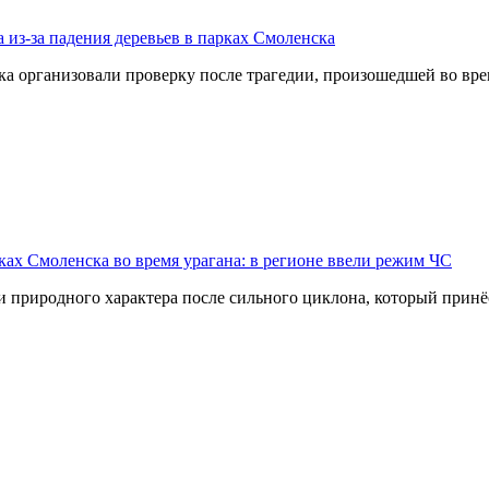
 из-за падения деревьев в парках Смоленска
организовали проверку после трагедии, произошедшей во врем
ах Смоленска во время урагана: в регионе ввели режим ЧС
 природного характера после сильного циклона, который принё