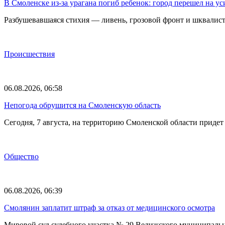
В Смоленске из-за урагана погиб ребенок: город перешел на 
Разбушевавшаяся стихия — ливень, грозовой фронт и шквалис
Происшествия
06.08.2026, 06:58
Непогода обрушится на Смоленскую область
Сегодня, 7 августа, на территорию Смоленской области прид
Общество
06.08.2026, 06:39
Смолянин заплатит штраф за отказ от медицинского осмотра
Мировой суд судебного участка № 29 Велижского муниципаль