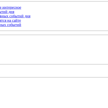
ое интересное
бытий дня
лавных событий дня
тся на сайте
ьных событий