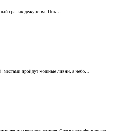
енный график дежурства. Пик…
й: местами пройдут мощные ливни, а небо…
в отношении местного жителя. Судья квалифицировал…