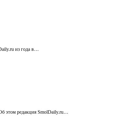
ily.ru из года в…
 Об этом редакция SmolDaily.ru…