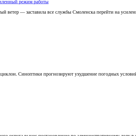
усиленный режим работы
тый ветер — заставила все службы Смоленска перейти на усил
ет циклон. Синоптики прогнозируют ухудшение погодных услови
ного округа вынес постановление по административному делу 