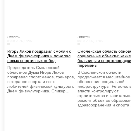
Власть
Власть
08.08.2026, 09:07
08.08.2026, 08:05
Игорь Ляхов поздравил смолян с
Смоленская область обнов
Днём физкультурника и пожелал
социальные объекты: какие
новых спортивных побед
больницы и спортплощадки
перемены
Председатель Смоленской
областной Думы Игорь Ляхов
В Смоленской области
поздравил спортсменов, тренеров,
продолжается масштабное
ветеранов спорта и всех
обновление социальной
любителей физической культуры с
инфраструктуры. Регионал
Днём физкультурника. Спикер…
власти контролируют
строительство и капитальн
ремонт объектов образова
здравоохранения и спорта