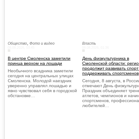
,
Общество
Фото и видео
Власть
08.08.2026, 03:45
08.08.2026, 01:36
В центре Смоленска заметили
День физкультурника в
принца верхом на лошади
Смоленской области: регио
продолжит развивать спорт
Необычного всадника заметили
поддерживать спортсменов
сегодня на центральных улицах
Смоленска. Молодой наездник
Сегодня, 8 августа, в Росси
уверенно управлял лошадью и
отмечают День физкультурн
явно чувствовал себя в городской
Праздник объединяет трен
обстановке…
атлетов, чемпионов и нач
спортсменов, профессиона
любителей…