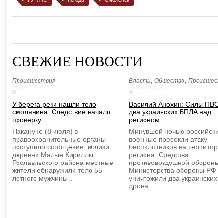
ГУ МЧС
погода
Смоленск
СВЕЖИЕ НОВОСТИ
,
,
Происшествия
Власть
Общество
Происшес
09.08.2026, 10:07
09.08.2026, 08:37
У берега реки нашли тело
Василий Анохин: Силы ПВ
смолянина. Следствие начало
два украинских БПЛА над
проверку
регионом
Накануне (8 июля) в
Минувшей ночью российск
правоохранительные органы
военные пресекли атаку
поступило сообщение: вблизи
беспилотников на террито
деревни Малые Кириллы
региона. Средства
Рославльского района местные
противовоздушной оборон
жители обнаружили тело 55-
Министерства обороны РФ
летнего мужчины…
уничтожили два украинских
дрона…