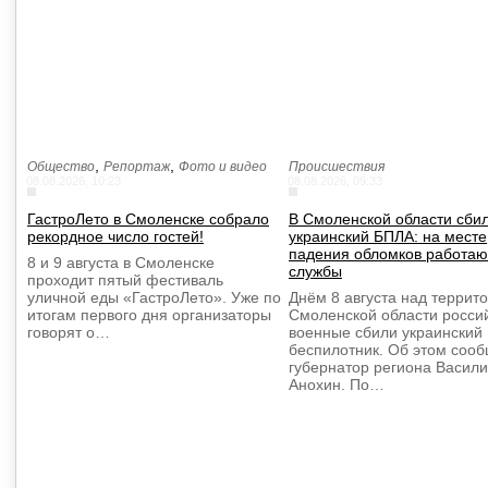
,
,
Общество
Репортаж
Фото и видео
Происшествия
08.08.2026, 10:23
08.08.2026, 09:33
ГастроЛето в Смоленске собрало
В Смоленской области сби
рекордное число гостей!
украинский БПЛА: на месте
падения обломков работаю
8 и 9 августа в Смоленске
службы
проходит пятый фестиваль
уличной еды «ГастроЛето». Уже по
Днём 8 августа над террит
итогам первого дня организаторы
Смоленской области росси
говорят о…
военные сбили украинский
беспилотник. Об этом соо
губернатор региона Васил
Анохин. По…