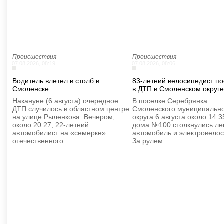
Происшествия
Происшествия
07.08.2026, 08:19
07.08.2026, 08:06
Водитель влетел в столб в
83-летний велосипедист п
Смоленске
в ДТП в Смоленском округе
Накануне (6 августа) очередное
В поселке Серебрянка
ДТП случилось в областном центре
Смоленского муниципальн
на улице Рыленкова. Вечером,
округа 6 августа около 14:3
около 20:27, 22-летний
дома №100 столкнулись ле
автомобилист на «семерке»
автомобиль и электровелос
отечественного…
За рулем…