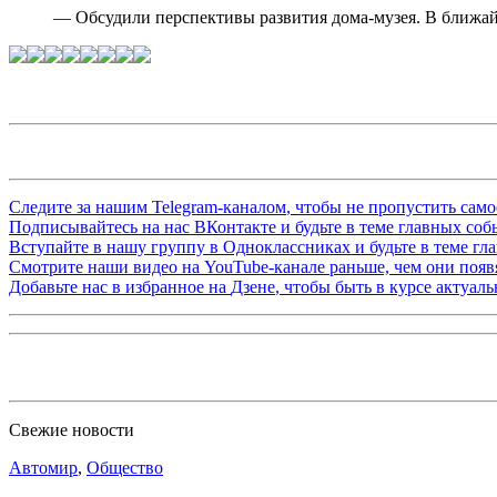
— Обсудили перспективы развития дома-музея. В ближай
Следите за нашим
Telegram-каналом
, чтобы не пропустить сам
Подписывайтесь на нас
ВКонтакте
и будьте в теме главных со
Вступайте в нашу группу в
Одноклассниках
и будьте в теме г
Смотрите наши видео на
YouTube-канале
раньше, чем они появя
Добавьте нас в избранное на
Дзене
, чтобы быть в курсе актуал
Свежие новости
Автомир
,
Общество