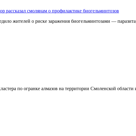
дзор рассказал смолянам о профилактике биогельминтозов
едило жителей о риске заражения биогельминтозами — паразита
ластера по огранке алмазов на территории Смоленской области