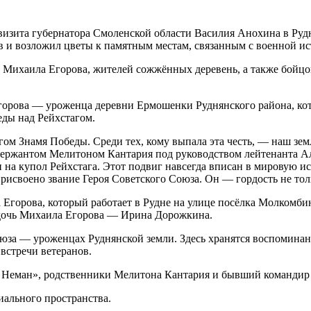
визита губернатора Смоленской области Василия Анохина в Руд
 и возложил цветы к памятным местам, связанным с военной 
 Михаила Егорова, жителей сожжённых деревень, а также бойцо
Егорова — уроженца деревни Ермошенки Руднянского района, к
еды над Рейхстагом.
агом Знамя Победы. Среди тех, кому выпала эта честь, — наш з
ержантом Мелитоном Кантария под руководством лейтенанта Ал
и на купол Рейхстага. Этот подвиг навсегда вписан в мировую и
рисвоено звание Героя Советского Союза. Он — гордость не то
Егорова, который работает в Рудне на улице посёлка Молкомбин
 дочь Михаила Егорова — Ирина Дорожкина.
оюза — уроженцах Руднянской земли. Здесь хранятся воспомина
встречи ветеранов.
 Неман», родственники Мелитона Кантария и бывший командир 
иального пространства.