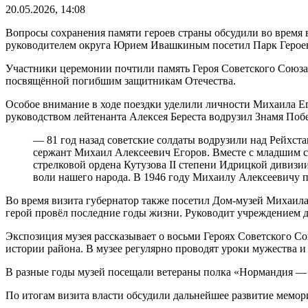
20.05.2026, 14:08
Вопросы сохранения памяти героев страны обсудили во время 
руководителем округа Юрием Ивашкиным посетил Парк Героев
Участники церемонии почтили память Героя Советского Союза
посвящённой погибшим защитникам Отечества.
Особое внимание в ходе поездки уделили личности Михаила 
руководством лейтенанта Алексея Береста водрузил Знамя Поб
— 81 год назад советские солдаты водрузили над Рейхст
сержант Михаил Алексеевич Егоров. Вместе с младшим с
стрелковой ордена Кутузова II степени Идрицкой дивизи
воли нашего народа. В 1946 году Михаилу Алексеевичу п
Во время визита губернатор также посетил Дом-музей Михаила 
герой провёл последние годы жизни. Руководит учреждением
Экспозиция музея рассказывает о восьми Героях Советского С
истории района. В музее регулярно проводят уроки мужества и 
В разные годы музей посещали ветераны полка «Нормандия —
По итогам визита власти обсудили дальнейшее развитие мемор