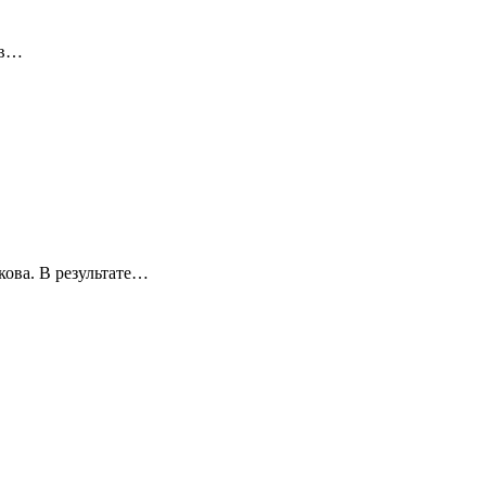
 в…
кова. В результате…