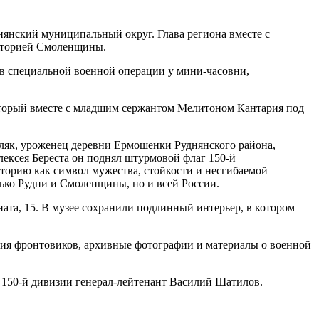
нянский муниципальный округ. Глава региона вместе с
историей Смоленщины.
в специальной военной операции у мини-часовни,
оторый вместе с младшим сержантом Мелитоном Кантария под
емляк, уроженец деревни Ермошенки Руднянского района,
ексея Береста он поднял штурмовой флаг 150-й
сторию как символ мужества, стойкости и несгибаемой
лько Рудни и Смоленщины, но и всей России.
ата, 15. В музее сохранили подлинный интерьер, в котором
ния фронтовиков, архивные фотографии и материалы о военной
150-й дивизии генерал-лейтенант Василий Шатилов.