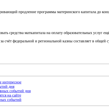
ривающий продление программы материнского капитала до конц
вать средства маткапитала на оплату образовательных услуг ещ
 счёт федеральной и региональной казны составляет в общей су
ое интересное
бытий дня
лавных событий дня
тся на сайте
ьных событий