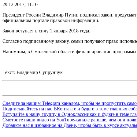
29.12.2017, 11:10
Президент России Владимир Путин подписал закон, предусмат
официальном портале правовой информации.
Закон вступает в силу 1 января 2018 года.
Согласно подписанному закону, семьи получают право использо
Напомним, в Смоленской области финансирование программы за
Текст: Владимир Супрунчук
Следите за нашим
Telegram-каналом
, чтобы не пропустить сам
Подписывайтесь на нас
ВКонтакте
и будьте в теме главных со
Вступайте в нашу группу в
Одноклассниках
и будьте в теме г
Смотрите наши видео на
YouTube-канале
раньше, чем они появя
Добавьте нас в избранное на
Дзене
, чтобы быть в курсе актуал