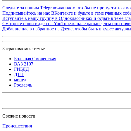
Следите за нашим
Telegram-каналом
, чтобы не пропустить сам
Подписывайтесь на нас
ВКонтакте
и будьте в теме главных со
Вступайте в нашу группу в
Одноклассниках
и будьте в теме г
Смотрите наши видео на
YouTube-канале
раньше, чем они появя
Добавьте нас в избранное на
Дзене
, чтобы быть в курсе актуал
Затрагиваемые темы:
Большая Смоленская
ВАЗ 2107
ГИБДД
ДТП
мопед
Рославль
Свежие новости
Происшествия