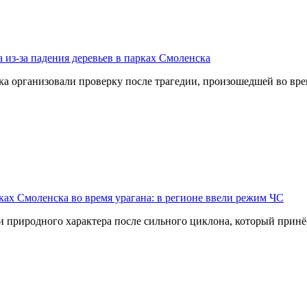
 из-за падения деревьев в парках Смоленска
организовали проверку после трагедии, произошедшей во врем
ах Смоленска во время урагана: в регионе ввели режим ЧС
 природного характера после сильного циклона, который принё