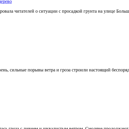
дерево
овала читателей о ситуации с просадкой грунта на улице Больш
ень, сильные порывы ветра и гроза строили настоящий беспоряд
лась гроза с ливнем и шквалистым ветром. Смоляне продолжают