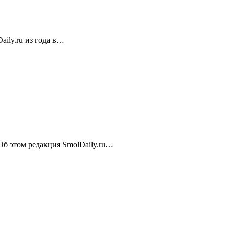
ily.ru из года в…
 Об этом редакция SmolDaily.ru…