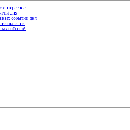
ое интересное
бытий дня
лавных событий дня
тся на сайте
ьных событий