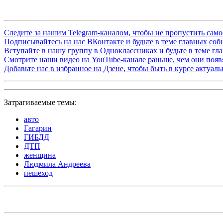
Следите за нашим
Telegram-каналом
, чтобы не пропустить сам
Подписывайтесь на нас
ВКонтакте
и будьте в теме главных со
Вступайте в нашу группу в
Одноклассниках
и будьте в теме г
Смотрите наши видео на
YouTube-канале
раньше, чем они появя
Добавьте нас в избранное на
Дзене
, чтобы быть в курсе актуал
Затрагиваемые темы:
авто
Гагарин
ГИБДД
ДТП
женщина
Людмила Андреева
пешеход