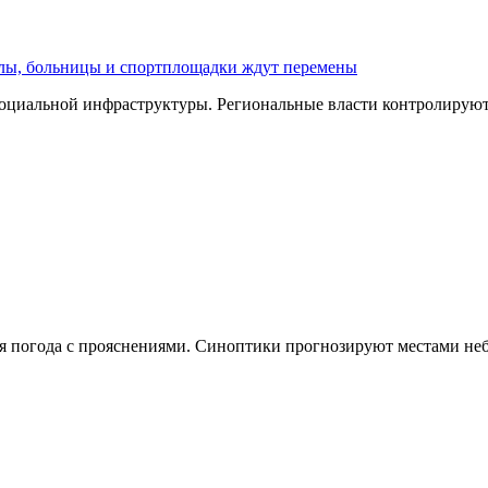
олы, больницы и спортплощадки ждут перемены
оциальной инфраструктуры. Региональные власти контролируют 
чная погода с прояснениями. Синоптики прогнозируют местами н