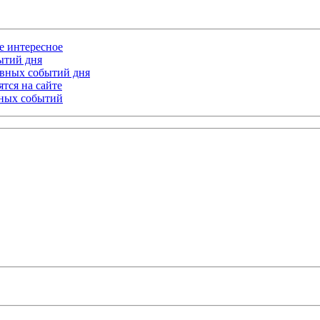
ое интересное
бытий дня
лавных событий дня
тся на сайте
ьных событий