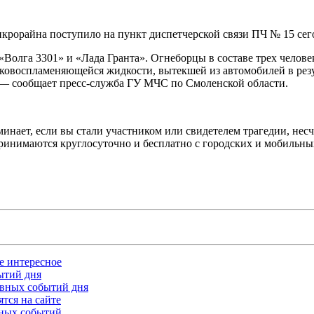
крорайна поступило на пункт диспетчерской связи ПЧ № 15 сего
олга 3301» и «Лада Гранта». Огнеборцы в составе трех челове
гковоспламеняющейся жидкости, вытекшей из автомобилей в рез
 — сообщает пресс-служба ГУ МЧС по Смоленской области.
ает, если вы стали участником или свидетелем трагедии, несча
ринимаются круглосуточно и бесплатно с городских и мобильны
ое интересное
бытий дня
лавных событий дня
тся на сайте
ьных событий