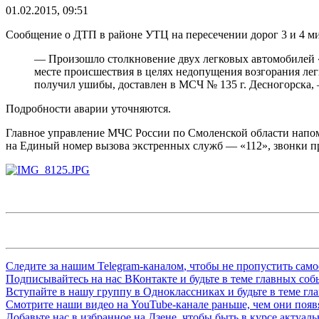
01.02.2015, 09:51
Сообщение о ДТП в районе УТЦ на пересечении дорог 3 и 4 ми
— Произошло столкновение двух легковых автомобилей «В
месте происшествия в целях недопущения возгорания ле
получил ушибы, доставлен в МСЧ № 135 г. Десногорска,
Подробности аварии уточняются.
Главное управление МЧС России по Смоленской области напомин
на Единый номер вызова экстренных служб — «112», звонки п
Следите за нашим
Telegram-каналом
, чтобы не пропустить сам
Подписывайтесь на нас
ВКонтакте
и будьте в теме главных со
Вступайте в нашу группу в
Одноклассниках
и будьте в теме г
Смотрите наши видео на
YouTube-канале
раньше, чем они появя
Добавьте нас в избранное на
Дзене
, чтобы быть в курсе актуал