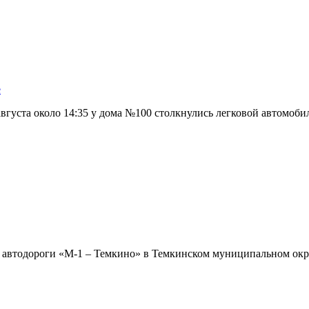
е
вгуста около 14:35 у дома №100 столкнулись легковой автомоби
етре автодороги «М-1 – Темкино» в Темкинском муниципальном о