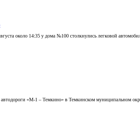
е
вгуста около 14:35 у дома №100 столкнулись легковой автомоби
етре автодороги «М-1 – Темкино» в Темкинском муниципальном о