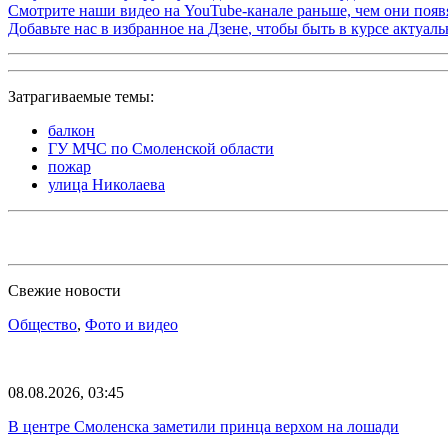
Смотрите наши видео на
YouTube-канале
раньше, чем они появя
Добавьте нас в избранное на
Дзене
, чтобы быть в курсе актуал
Затрагиваемые темы:
балкон
ГУ МЧС по Смоленской области
пожар
улица Николаева
Свежие новости
Общество
,
Фото и видео
08.08.2026, 03:45
В центре Смоленска заметили принца верхом на лошади