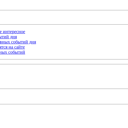
ое интересное
бытий дня
лавных событий дня
тся на сайте
ьных событий