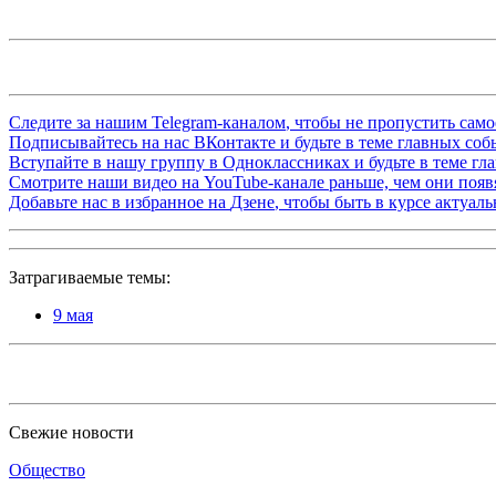
Следите за нашим
Telegram-каналом
, чтобы не пропустить сам
Подписывайтесь на нас
ВКонтакте
и будьте в теме главных со
Вступайте в нашу группу в
Одноклассниках
и будьте в теме г
Смотрите наши видео на
YouTube-канале
раньше, чем они появя
Добавьте нас в избранное на
Дзене
, чтобы быть в курсе актуал
Затрагиваемые темы:
9 мая
Свежие новости
Общество