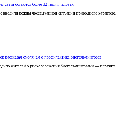
з света остаются более 32 тысяч человек
 не вводили режим чрезвычайной ситуации природного характер
дзор рассказал смолянам о профилактике биогельминтозов
едило жителей о риске заражения биогельминтозами — паразита