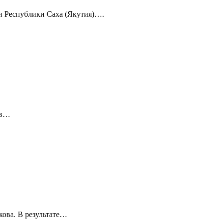
 и Республики Саха (Якутия)….
 в…
кова. В результате…