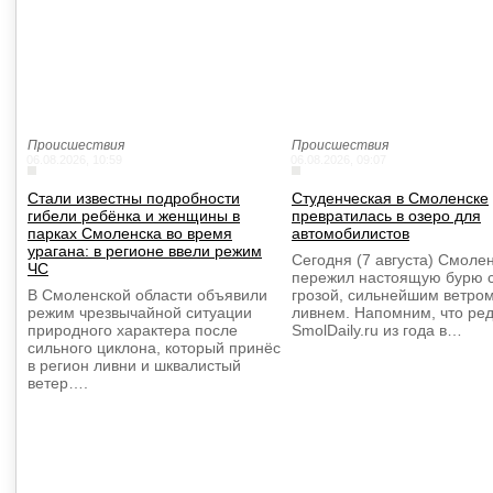
Происшествия
Происшествия
06.08.2026, 10:59
06.08.2026, 09:07
Стали известны подробности
Студенческая в Смоленске
гибели ребёнка и женщины в
превратилась в озеро для
парках Смоленска во время
автомобилистов
урагана: в регионе ввели режим
Сегодня (7 августа) Смоле
ЧС
пережил настоящую бурю 
В Смоленской области объявили
грозой, сильнейшим ветром
режим чрезвычайной ситуации
ливнем. Напомним, что ре
природного характера после
SmolDaily.ru из года в…
сильного циклона, который принёс
в регион ливни и шквалистый
ветер….