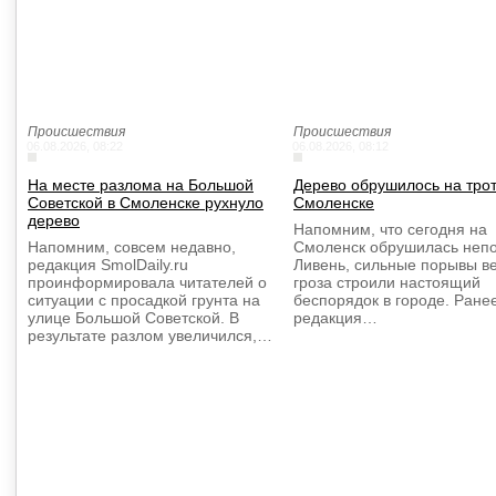
Происшествия
Происшествия
06.08.2026, 08:22
06.08.2026, 08:12
На месте разлома на Большой
Дерево обрушилось на трот
Советской в Смоленске рухнуло
Смоленске
дерево
Напомним, что сегодня на
Напомним, совсем недавно,
Смоленск обрушилась непо
редакция SmolDaily.ru
Ливень, сильные порывы ве
проинформировала читателей о
гроза строили настоящий
ситуации с просадкой грунта на
беспорядок в городе. Ране
улице Большой Советской. В
редакция…
результате разлом увеличился,…