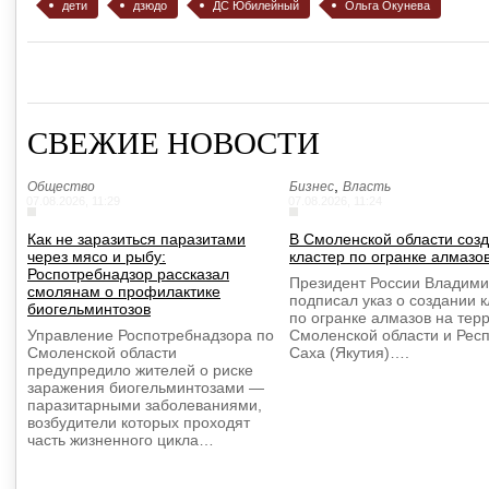
дети
дзюдо
ДС Юбилейный
Ольга Окунева
СВЕЖИЕ НОВОСТИ
,
Общество
Бизнес
Власть
07.08.2026, 11:29
07.08.2026, 11:24
Как не заразиться паразитами
В Смоленской области созд
через мясо и рыбу:
кластер по огранке алмазо
Роспотребнадзор рассказал
Президент России Владими
смолянам о профилактике
подписал указ о создании 
биогельминтозов
по огранке алмазов на тер
Управление Роспотребнадзора по
Смоленской области и Рес
Смоленской области
Саха (Якутия)….
предупредило жителей о риске
заражения биогельминтозами —
паразитарными заболеваниями,
возбудители которых проходят
часть жизненного цикла…