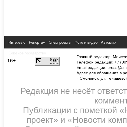
Интервью
Репортаж
Спецпроекты
Фото и видео
Автомир
Союзное государство
Главный редактор: Моисее
16+
Телефон редакции: +7 (90
Email редакции:
press@smol
Адрес для обращения в р
г. Смоленск, ул. Тенишево
Редакция не несёт ответс
коммент
Публикации с пометкой «
проект» и «Новости ком