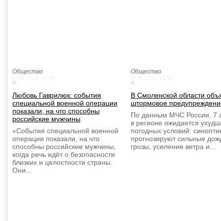
Общество
Общество
07.08.2026, 07:44
07.08.2026, 07:01
Любовь Гаврилюк: события
В Смоленской области объ
специальной военной операции
штормовое предупреждени
показали, на что способны
По данным МЧС России, 7 
российские мужчины
в регионе ожидается ухуд
«События специальной военной
погодных условий: синопти
операции показали, на что
прогнозируют сильные дож
способны российские мужчины,
грозы, усиление ветра и…
когда речь идёт о безопасности
близких и целостности страны.
Они…