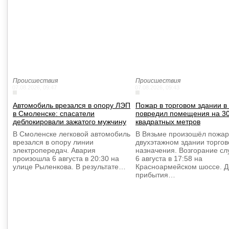
Происшествия
Происшествия
07.08.2026, 09:47
07.08.2026, 09:43
Автомобиль врезался в опору ЛЭП
Пожар в торговом здании в
в Смоленске: спасатели
повредил помещения на 3
деблокировали зажатого мужчину
квадратных метров
В Смоленске легковой автомобиль
В Вязьме произошёл пожар
врезался в опору линии
двухэтажном здании торгов
электропередач. Авария
назначения. Возгорание сл
произошла 6 августа в 20:30 на
6 августа в 17:58 на
улице Рыленкова. В результате…
Красноармейском шоссе. Д
прибытия…