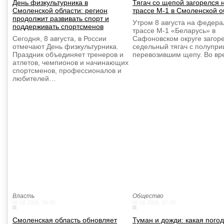
День физкультурника в
Тягач со щепой загорелся 
Смоленской области: регион
трассе М-1 в Смоленской о
продолжит развивать спорт и
Утром 8 августа на федер
поддерживать спортсменов
трассе М-1 «Беларусь» в
Сегодня, 8 августа, в России
Сафоновском округе загор
отмечают День физкультурника.
седельный тягач с полупри
Праздник объединяет тренеров и
перевозившим щепу. Во в
атлетов, чемпионов и начинающих
спортсменов, профессионалов и
любителей…
Власть
Общество
08.08.2026, 08:05
08.08.2026, 07:03
Смоленская область обновляет
Туман и дожди: какая пого