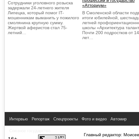
профессии и государство
Сотрудники уголовного розыска
«Атториум»
задержали 24-летнего жителя
Липецка, который помог IT-
В Смоленской области под
мошенникам выманить у пожилого
итоги юбилейной, шестнад
смолянина крупную сумму.
летней профориентационн
Жертвой аферистов стал 75-
школы «Архитектура талант
летний…
Почти 200 подростков от 14
лет…
Интервью
Репортаж
Спецпроекты
Фото и видео
Автомир
Союзное государство
Главный редактор: Моисее