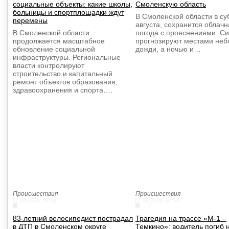
социальные объекты: какие школы,
Смоленскую область
больницы и спортплощадки ждут
В Смоленской области в суб
перемены
августа, сохранится облачн
В Смоленской области
погода с прояснениями. С
продолжается масштабное
прогнозируют местами не
обновление социальной
дожди, а ночью и…
инфраструктуры. Региональные
власти контролируют
строительство и капитальный
ремонт объектов образования,
здравоохранения и спорта….
Происшествия
Происшествия
07.08.2026, 08:06
07.08.2026, 07:54
83-летний велосипедист пострадал
Трагедия на трассе «М-1 –
в ДТП в Смоленском округе
Темкино»: водитель погиб 