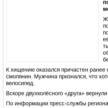
п
м
Ж
п
п
е
т
о
б
К хищению оказался причастен ранее 
смолянин. Мужчина признался, что хо
велосипед.
Вскоре двухколёсного «друга» вернули
По информации пресс-службы региона