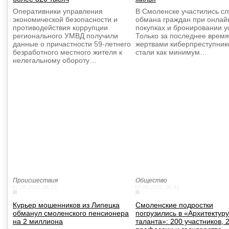
Оперативники управления
В Смоленске участились сл
экономической безопасности и
обмана граждан при онлай
противодействия коррупции
покупках и бронировании ус
регионального УМВД получили
Только за последнее время
данные о причастности 59-летнего
жертвами киберпреступник
безработного местного жителя к
стали как минимум…
нелегальному обороту…
Происшествия
Общество
07.08.2026, 06:20
07.08.2026, 05:41
Курьер мошенников из Липецка
Смоленские подростки
обманул смоленского пенсионера
погрузились в «Архитектуру
на 2 миллиона
таланта»: 200 участников, 