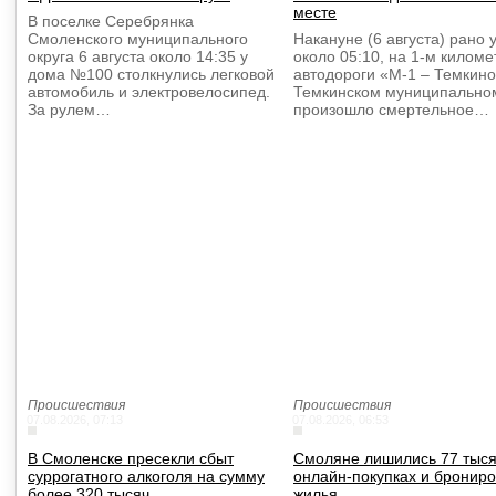
месте
В поселке Серебрянка
Смоленского муниципального
Накануне (6 августа) рано 
округа 6 августа около 14:35 у
около 05:10, на 1-м киломе
дома №100 столкнулись легковой
автодороги «М-1 – Темкино
автомобиль и электровелосипед.
Темкинском муниципальном
За рулем…
произошло смертельное…
Происшествия
Происшествия
07.08.2026, 07:13
07.08.2026, 06:53
В Смоленске пресекли сбыт
Смоляне лишились 77 тыся
суррогатного алкоголя на сумму
онлайн-покупках и бронир
более 320 тысяч
жилья