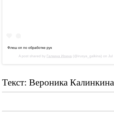
Флеш оп по обработке рук
A post shared by
Галкина Ирина
(@irusya_galkina) on
Jul
Текст: Вероника Калинкина