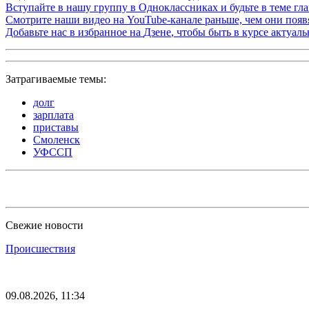
Вступайте в нашу группу в
Одноклассниках
и будьте в теме г
Смотрите наши видео на
YouTube-канале
раньше, чем они появя
Добавьте нас в избранное на
Дзене
, чтобы быть в курсе актуал
Затрагиваемые темы:
долг
зарплата
приставы
Смоленск
УФССП
Свежие новости
Происшествия
09.08.2026, 11:34