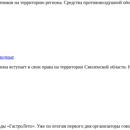
тников на территорию региона. Средства противовоздушной о
ыходные
иклона вступает в свои права на территории Смоленской област
еды «ГастроЛето». Уже по итогам первого дня организаторы гов