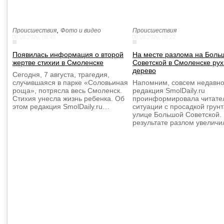
,
Происшествия
Фото и видео
Происшествия
06.08.2026, 08:48
06.08.2026, 08:22
Появилась информация о второй
На месте разлома на Боль
жертве стихии в Смоленске
Советской в Смоленске ру
дерево
Сегодня, 7 августа, трагедия,
случившаяся в парке «Соловьиная
Напомним, совсем недавно
роща», потрясла весь Смоленск.
редакция SmolDaily.ru
Стихия унесла жизнь ребенка. Об
проинформировала читате
этом редакция SmolDaily.ru…
ситуации с просадкой грунт
улице Большой Советской.
результате разлом увелич