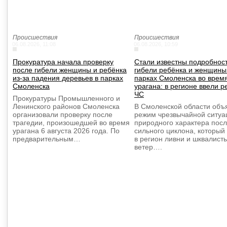
Происшествия
Происшествия
06.08.2026, 11:08
06.08.2026, 10:59
Прокуратура начала проверку
Стали известны подробнос
после гибели женщины и ребёнка
гибели ребёнка и женщины
из-за падения деревьев в парках
парках Смоленска во врем
Смоленска
урагана: в регионе ввели 
ЧС
Прокуратуры Промышленного и
Ленинского районов Смоленска
В Смоленской области объ
организовали проверку после
режим чрезвычайной ситуа
трагедии, произошедшей во время
природного характера пос
урагана 6 августа 2026 года. По
сильного циклона, который
предварительным…
в регион ливни и шквалист
ветер….