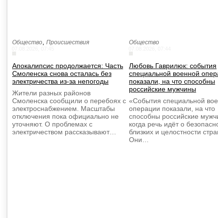
,
Общество
Происшествия
Общество
07.08.2026, 07:45
07.08.2026, 07:44
Апокалипсис продолжается: Часть
Любовь Гаврилюк: события
Смоленска снова осталась без
специальной военной опер
электричества из-за непогоды
показали, на что способны
российские мужчины
Жители разных районов
Смоленска сообщили о перебоях с
«События специальной во
электроснабжением. Масштабы
операции показали, на что
отключения пока официально не
способны российские мужч
уточняют. О проблемах с
когда речь идёт о безопасн
электричеством рассказывают…
близких и целостности стра
Они…