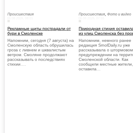
,
Происшествия
Происшествия
Фото и видео
06.08.2026, 08:01
06.08.2026, 07:55
Рекламные щиты пострадали от
Природная стихия оставил
бури в Смоленске
из улиц Смоленска без про
Напомним, сегодня (7 августа) на
Напомним, немного ранее
Смоленскую область обрушилась
редакция SmolDaily.ru уже
гроза с ливнем и шквалистым
рассказывала о штормовом
ветром. Смоляне продолжают
предупреждении на террит
рассказывать о последствиях
Смоленской области. Как
стихии….
сообщили местные жители,
оставила…