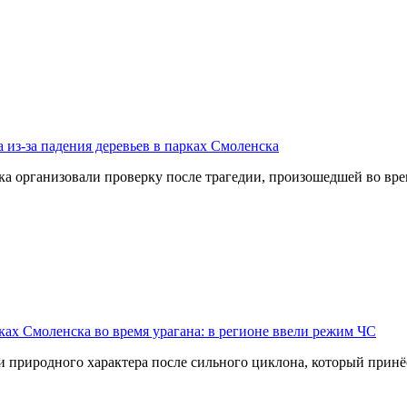
 из-за падения деревьев в парках Смоленска
организовали проверку после трагедии, произошедшей во врем
ах Смоленска во время урагана: в регионе ввели режим ЧС
 природного характера после сильного циклона, который принё