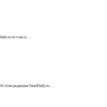
ily.ru из года в…
 Об этом редакция SmolDaily.ru…