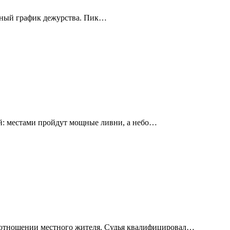
енный график дежурства. Пик…
й: местами пройдут мощные ливни, а небо…
в отношении местного жителя. Судья квалифицировал…