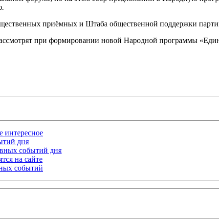
ф.
общественных приёмных и Штаба общественной поддержки парти
рассмотрят при формировании новой Народной программы «Един
ое интересное
бытий дня
лавных событий дня
тся на сайте
ьных событий