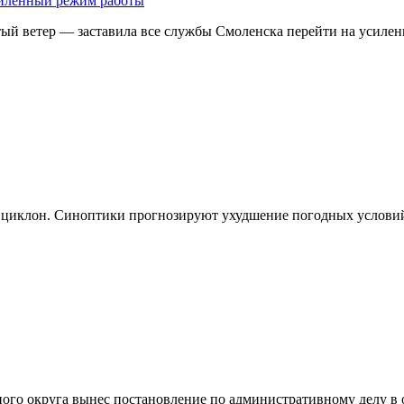
усиленный режим работы
тый ветер — заставила все службы Смоленска перейти на усил
ет циклон. Синоптики прогнозируют ухудшение погодных услови
ного округа вынес постановление по административному делу 