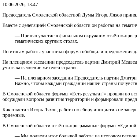
10.06.2026, 13:47
Председатель Смоленской областной Думы Игорь Ляхов принял
Вместе с делегацией Смоленской области он работал на темат
— Принял участие в финальном окружном отчётно-програ
тематических круглых столах.
По итогам работы участники форума обобщили предложения д
На пленарном заседании председатель партии Дмитрий Медвед
учитывать мнение жителей страны.
— На пленарном заседании Председатель партии Дмитри
Важно, чтобы каждый гражданин нашей страны почувств
В Смоленской области форумы «Есть результат!» прошли во вс
обсуждали вопросы развития территорий и формировали предл
Как отметил Игорь Ляхов, работа по сбору инициатив не заве
приёмные.
В Смоленской области отчётно-программные форумы «Единой Р
— Мы подвели итог большой работы на итоговом регионал