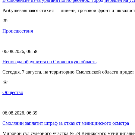
В Смоленске из-за урагана погиб ребенок: город перешел на 
Разбушевавшаяся стихия — ливень, грозовой фронт и шквалис
Происшествия
06.08.2026, 06:58
Непогода обрушится на Смоленскую область
Сегодня, 7 августа, на территорию Смоленской области прид
Общество
06.08.2026, 06:39
Смолянин заплатит штраф за отказ от медицинского осмотра
Мировой суд судебного участка № 29 Велижского муниципаль