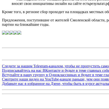
вносят свои инициативы онлайн на сайте естьрезультат.р
Кроме того, в регионе сбор проходит на площадках местных 
Предложения, поступившие от жителей Смоленской области, 
партии на ближайшие годы.
Следите за нашим
Telegram-каналом
, чтобы не пропустить сам
Подписывайтесь на нас
ВКонтакте
и будьте в теме главных со
Вступайте в нашу группу в
Одноклассниках
и будьте в теме г
Смотрите наши видео на
YouTube-канале
раньше, чем они появя
Добавьте нас в избранное на
Дзене
, чтобы быть в курсе актуал