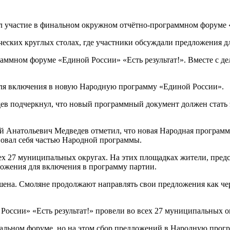
 участие в финальном окружном отчётно-программном форуме «
ических круглых столах, где участники обсуждали предложения
ммном форуме «Единой России» «Есть результат!». Вместе с де
ля включения в новую Народную программу «Единой России».
ев подчеркнул, что новый программный документ должен стать
й Анатольевич Медведев отметил, что новая Народная программ
овал себя частью Народной программы.
ех 27 муниципальных округах. На этих площадках жители, пред
ожения для включения в программу партии.
ршена. Смоляне продолжают направлять свои предложения как че
оссии» «Есть результат!» провели во всех 27 муниципальных о
ьном форуме, но на этом сбор предложений в Народную програм